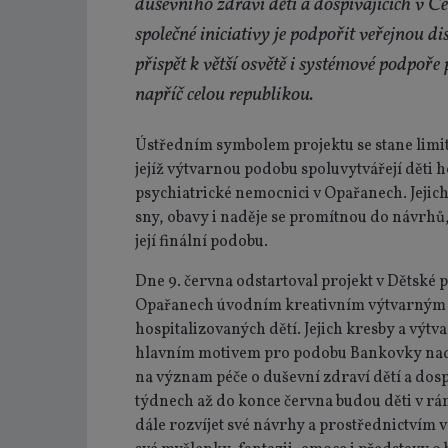
duševního zdraví dětí a dospívajících v Če
společné iniciativy je podpořit veřejnou d
přispět k větší osvětě i systémové podpoře 
napříč celou republikou.
Ústředním symbolem projektu se stane limi
jejíž výtvarnou podobu spoluvytvářejí děti 
psychiatrické nemocnici v Opařanech. Jejich
sny, obavy i naděje se promítnou do návrhů,
její finální podobu.
Dne 9. června odstartoval projekt v Dětské 
Opařanech úvodním kreativním výtvarný
hospitalizovaných dětí. Jejich kresby a výtv
hlavním motivem pro podobu Bankovky nad
na význam péče o duševní zdraví dětí a dospí
týdnech až do konce června budou děti v rám
dále rozvíjet své návrhy a prostřednictvím 