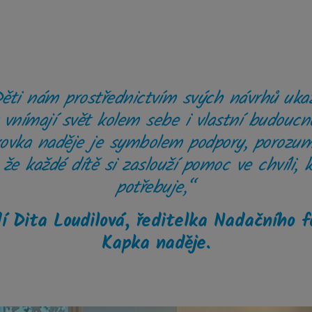
ti nám prostřednictvím svých návrhů ukaz
 vnímají svět kolem sebe i vlastní budoucn
ovka naděje je symbolem podpory, porozum
, že každé dítě si zaslouží pomoc ve chvíli, k
potřebuje,“
í Dita Loudilová, ředitelka Nadačního 
Kapka naděje.