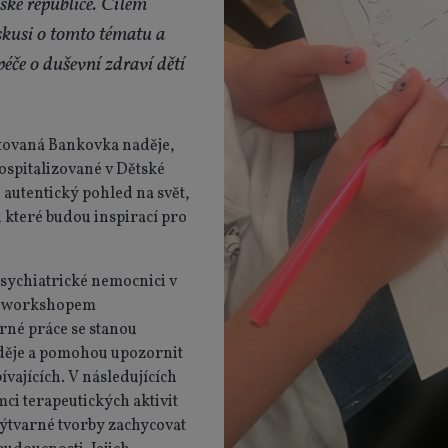
ské republice. Cílem
iskusi o tomto tématu a
péče o duševní zdraví dětí
tovaná Bankovka naděje,
hospitalizované v Dětské
 autentický pohled na svět,
 které budou inspirací pro
psychiatrické nemocnici v
m workshopem
arné práce se stanou
ěje a pomohou upozornit
vajících. V následujících
ci terapeutických aktivit
výtvarné tvorby zachycovat