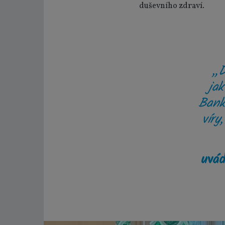
duševního zdraví.
„Dě
jak
Bank
víry
uvád