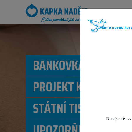
JAK POM
Máme novou kore
BANKOVKA NADĚJE: 
PROJEKT KAPKY NADĚ
STÁTNÍ TISKÁRNY CE
Nově nás za
UPOZORŇUJE NA DUŠ