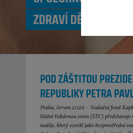
ZDRAVÍ DĚTÍ
POD ZÁŠTITOU PREZID
REPUBLIKY PETRA PAV
Praha, červen 2026
– Nadační fond Kapka
Státní tiskárnou cenin (STC) představuje
naděje, který vznikl jako bezprostřední re