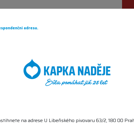
ÁHÁME
PRO DÁRCE
O NÁS
PARTNEŘI
CH
spondenční adresu.
NOVÝ
JE A
NIN
stihnete na adrese U Libeňského pivovaru 63/2, 180 00 Prah
EVNÍ