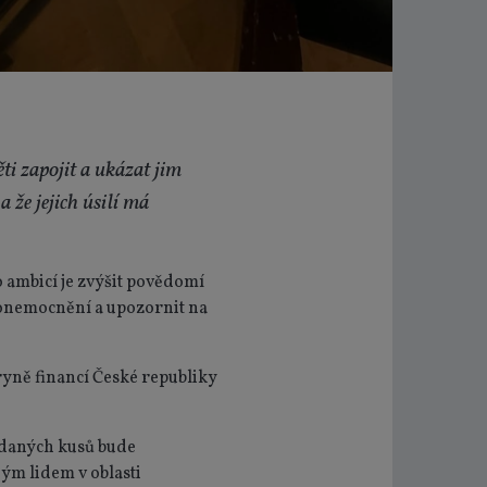
ti zapojit a ukázat jim
že jejich úsilí má
 ambicí je zvýšit povědomí
 onemocnění a upozornit na
ryně financí České republiky
ydaných kusů bude
ým lidem v oblasti