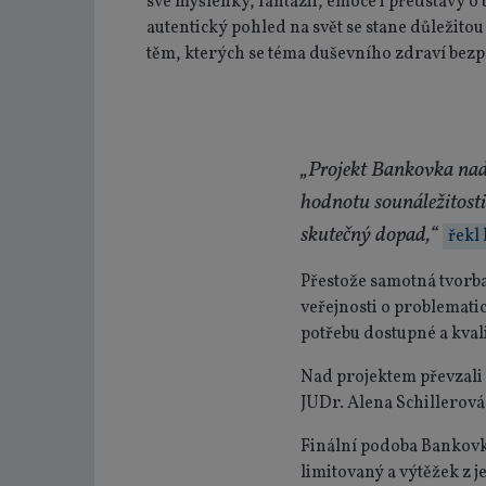
své myšlenky, fantazii, emoce i představy o 
autentický pohled na svět se stane důležitou 
těm, kterých se téma duševního zdraví bez
„Projekt Bankovka nadě
hodnotu sounáležitosti
skutečný dopad,“
řekl
Přestože samotná tvorba
veřejnosti o problemati
potřebu dostupné a kvali
Nad projektem převzali 
JUDr. Alena Schillerová
Finální podoba Bankovk
limitovaný a výtěžek z 