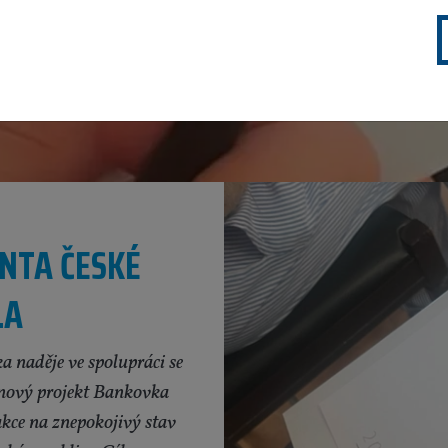
ENTA ČESKÉ
LA
 naděje ve spolupráci se
 nový projekt Bankovka
akce na znepokojivý stav