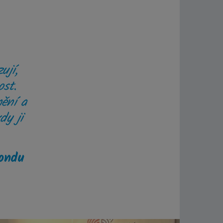
ují,
ost.
ění a
dy ji
fondu