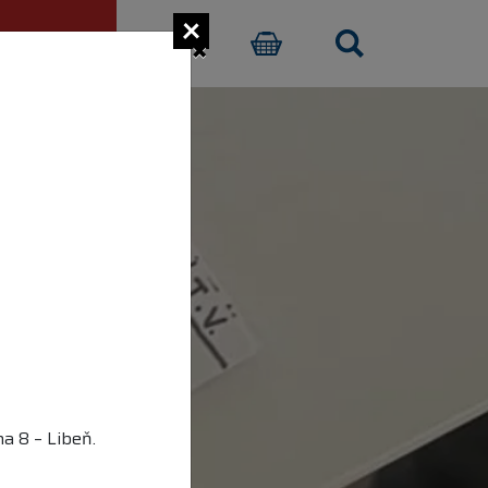
×
CI PŘISPĚT
E-SHOP
a 8 – Libeň.