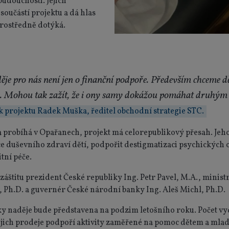
budoucnosti. Jejich
součástí projektu a dá hlas
prostředně dotýká.
je pro nás není jen o finanční podpoře. Především chceme dě
. Mohou tak zažít, že i ony samy dokážou pomáhat druhým a 
 k projektu Radek Muška, ředitel obchodní strategie STC.
 probíhá v Opařanech, projekt má celorepublikový přesah. Jeho
ce duševního zdraví dětí, podpořit destigmatizaci psychických
tní péče.
záštitu prezident České republiky Ing. Petr Pavel, M.A., minist
, Ph.D. a guvernér České národní banky Ing. Aleš Michl, Ph.D.
y naděje bude představena na podzim letošního roku. Počet v
jejich prodeje podpoří aktivity zaměřené na pomoc dětem a mlad