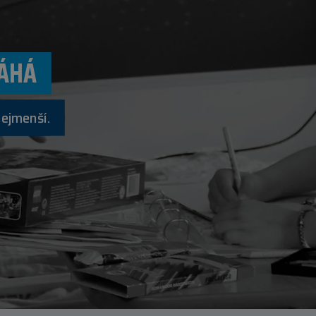
ÁHÁ
nejmenší.