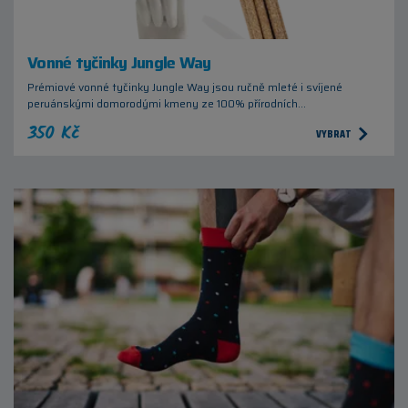
Vonné tyčinky Jungle Way
Prémiové vonné tyčinky Jungle Way jsou ručně mleté i svíjené
peruánskými domorodými kmeny ze 100% přírodních…
350 Kč
VYBRAT