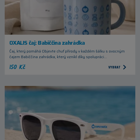
OXALIS čaj: Babiččina zahrádka
Čaj, který pomáhá Objevte chuť přírody v každém šálku s ovocným
čajem Babiččina zahrádka, který vznikl díky spolupráci…
150 Kč
VYBRAT