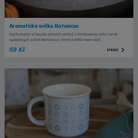
Aromatická svíčka Botanicus
Vychutnejte si kouzlo zimních večerů s limitovanou edicí ručně
vyráběných svíček Botanicus, které potěší nejen vůní,…
150 Kč
VYBRAT