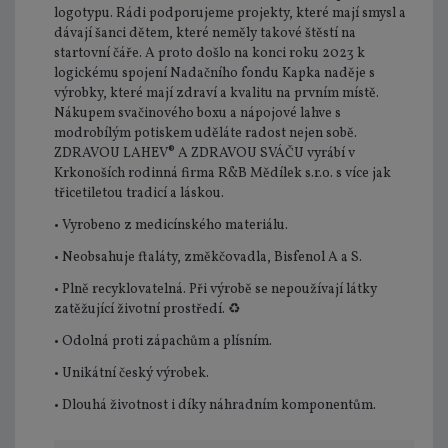
logotypu. Rádi podporujeme projekty, které mají smysl a
dávají šanci dětem, které neměly takové štěstí na
startovní čáře. A proto došlo na konci roku 2023 k
logickému spojení Nadačního fondu Kapka naděje s
výrobky, které mají zdraví a kvalitu na prvním místě.
Nákupem svačinového boxu a nápojové lahve s
modrobílým potiskem uděláte radost nejen sobě.
ZDRAVOU LAHEV® A ZDRAVOU SVÁČU vyrábí v
Krkonoších rodinná firma R&B Mědílek s.r.o. s více jak
třicetiletou tradicí a láskou.
• Vyrobeno z medicínského materiálu.
• Neobsahuje ftaláty, změkčovadla, Bisfenol A a S.
• Plně recyklovatelná. Při výrobě se nepoužívají látky
zatěžující životní prostředí. ♻️
• Odolná proti zápachům a plísním.
• Unikátní český výrobek.
• Dlouhá životnost i díky náhradním komponentům.