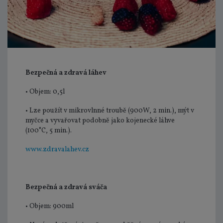
Bezpečná a zdravá láhev
• Objem: 0,5l
• Lze použít v mikrovlnné troubě (900W, 2 min.), mýt v
myčce a vyvařovat podobně jako kojenecké láhve
(100°C, 5 min.).
www.zdravalahev.cz
Bezpečná a zdravá sváča
• Objem: 900ml