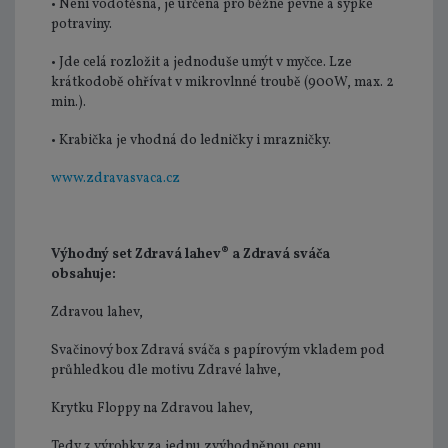
• Není vodotěsná, je určena pro běžné pevné a sypké
potraviny.
• Jde celá rozložit a jednoduše umýt v myčce. Lze
krátkodobě ohřívat v mikrovlnné troubě (900W, max. 2
min.).
• Krabička je vhodná do ledničky i mrazničky.
www.zdravasvaca.cz
Výhodný set Zdravá lahev® a Zdravá sváča
obsahuje:
Zdravou lahev,
Svačinový box Zdravá sváča s papírovým vkladem pod
průhledkou dle motivu Zdravé lahve,
Krytku Floppy na Zdravou lahev,
Tedy 3 výrobky za jednu zvýhodněnou cenu.