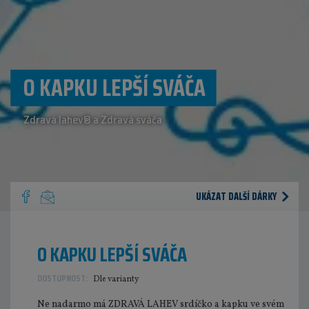
O KAPKU LEPŠÍ SVÁČA
Zdravá lahev® a Zdravá sváča
UKÁZAT DALŠÍ DÁRKY
O KAPKU LEPŠÍ SVÁČA
DOSTUPNOST:
Dle varianty
Ne nadarmo má ZDRAVÁ LAHEV srdíčko a kapku ve svém