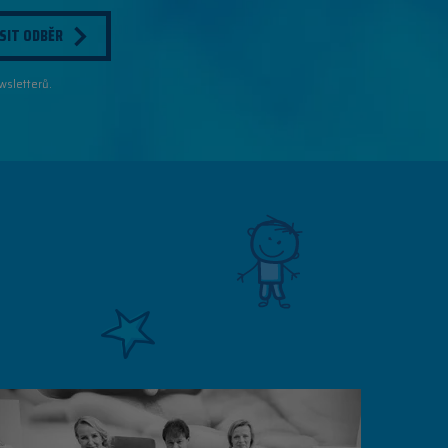
SIT ODBĚR
wsletterů.