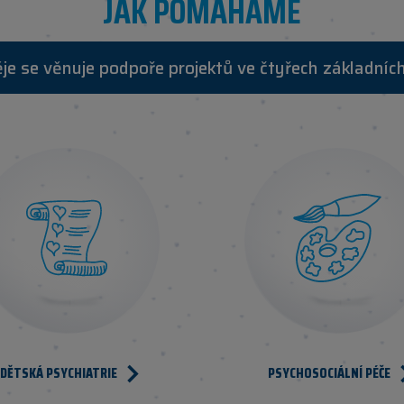
JAK POMÁHÁME
e se věnuje podpoře projektů ve čtyřech základních
DĚTSKÁ PSYCHIATRIE
PSYCHOSOCIÁLNÍ PÉČE