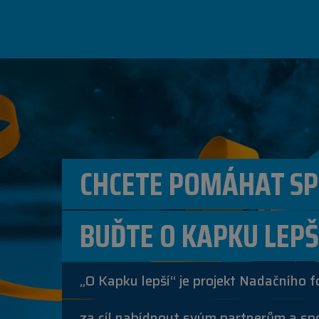
CHCETE POMÁHAT SP
BUĎTE O KAPKU LEPŠ
„O Kapku lepší“ je projekt Nadačního f
za cíl nabídnout svým partnerům a sp