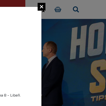
×
CI PŘISPĚT
E-SHOP
a 8 – Libeň.