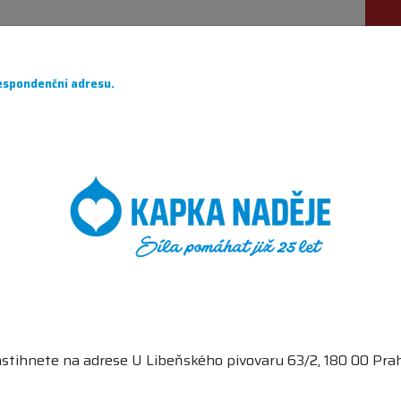
ÁHÁME
PRO DÁRCE
O NÁS
PARTNEŘI
CH
spondenční adresu.
NOVÝ PROJEKT
J OPĚT PŘEKONAL
TNÍ TISKÁRNY
Á POMÁHÁ
ĚŘ 3 MILIONY
C A.S.
NA DUŠEVNÍ
stihnete na adrese U Libeňského pivovaru 63/2, 180 00 Prah
 PRO HORKÉ DNY
du Kapka naděje již 20 let!