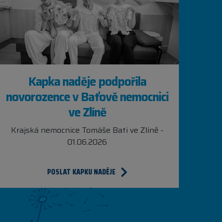
Kapka naděje podpořila
novorozence v Baťově nemocnici
ve Zlíně
Krajská nemocnice Tomáše Bati ve Zlíně -
01.06.2026
POSLAT KAPKU NADĚJE