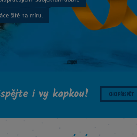
áce šité na míru.
ispějte i vy kapkou!
CHCI PŘISPĚT