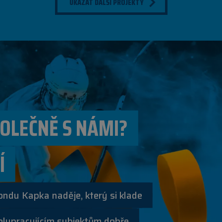
UKÁZAT DALŠÍ PROJEKTY
OLEČNĚ S NÁMI?
Í
ondu Kapka naděje, který si klade
olupracujícím subjektům dobře