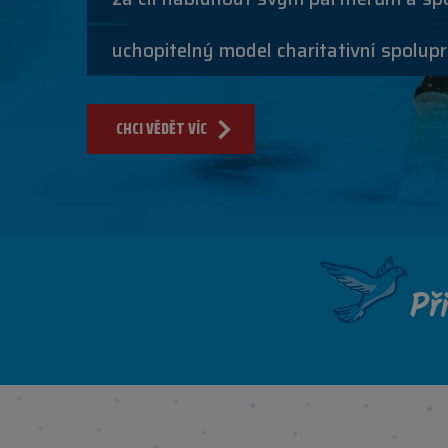
uchopitelný model charitativní spolupr
CHCI VĚDĚT VÍC
Př