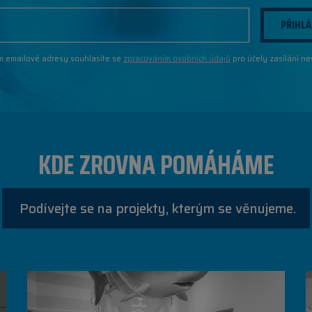
PŘIHLÁ
m emailové adresy souhlasíte se
zpracováním osobních údajů
pro účely zasílání ne
KDE ZROVNA POMÁHÁME
Podívejte se na projekty, kterým se věnujeme.