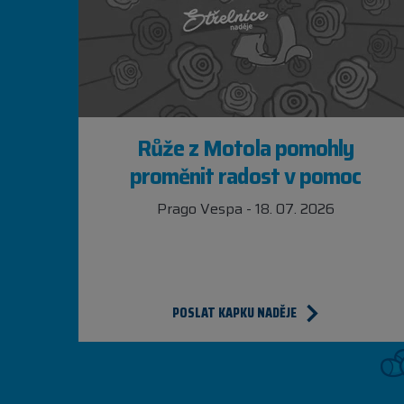
Růže z Motola pomohly
proměnit radost v pomoc
Prago Vespa - 18. 07. 2026
POSLAT KAPKU NADĚJE