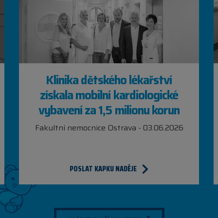
Klinika dětského lékařství
získala mobilní kardiologické
vybavení za 1,5 milionu korun
Fakultní nemocnice Ostrava - 03.06.2026
POSLAT KAPKU NADĚJE