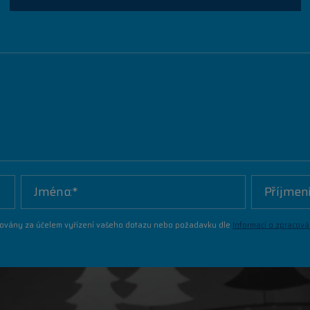
covány za účelem vyřízení vašeho dotazu nebo požadavku dle
Informací o zpracová