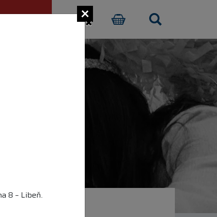
×
CI PŘISPĚT
E-SHOP
a 8 – Libeň.