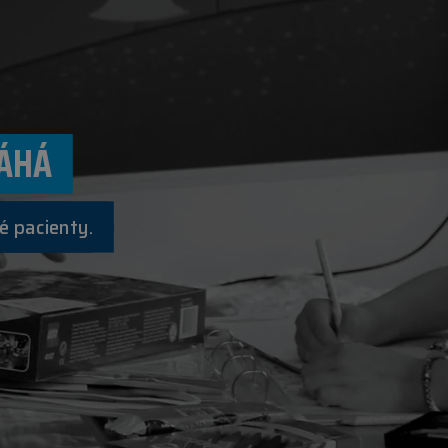
ÁHÁ
é pacienty.