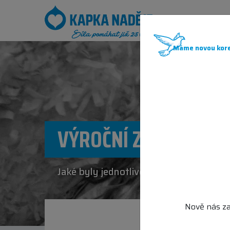
JAK POM
Máme novou kore
VÝROČNÍ ZPRÁVY
Jaké byly jednotlivé roky?
Nově nás za