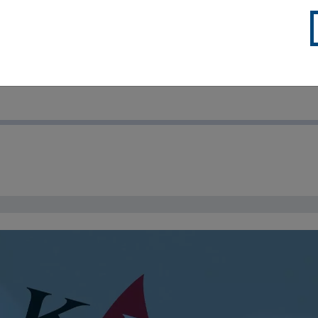
VYBERTE ROK, KTERÝ VÁS ZAJÍM
 kapkomobilu vyberete rok a tím výroční zprávu, kterou rep