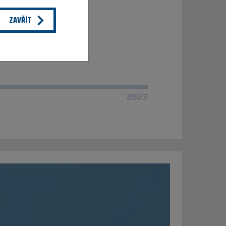
Á
ZAVŘÍT
rezentuje.
2023