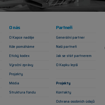
O nás
Partneři
O Kapce naděje
Generální partner
Kde pomáháme
Naši partneři
Etický kodex
Jak se stát partnerem
Výroční zprávy
O Kapku lepší
Projekty
Média
Projekty
y
Struktura fondu
Kontakty
Ochrana osobních údajů