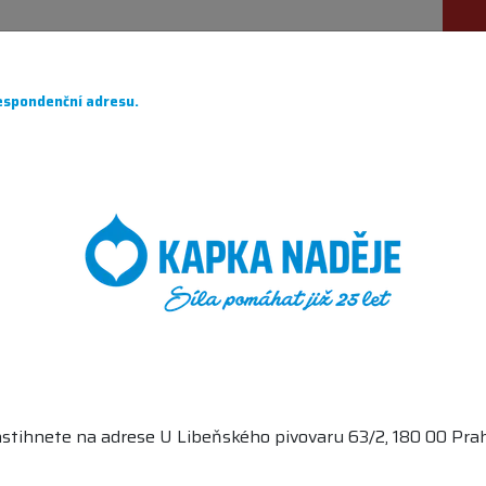
ÁHÁME
PRO DÁRCE
O NÁS
PARTNEŘI
CH
spondenční adresu.
stihnete na adrese U Libeňského pivovaru 63/2, 180 00 Prah