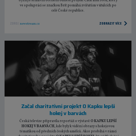
byznys si hlavní ocenění odnesl projekt Click and Feed, který
ve spolupráci se značkou Brit pomáhá zvířatům v útulcích po
celé České republice.
ZOBRAZIT VÍCE
ZDROJ:
newstream.cz
Začal charitativní projekt O Kapku lepší
hokej v barvách
Česká televize připravila reportáž o výstavě
O KAPKU LEPŠÍ
HOKEJ V BARVÁCH
, kde byly k vidění obrazy s hokejovou
tématikou od předních českých umělců. Akce probíhá v rámci