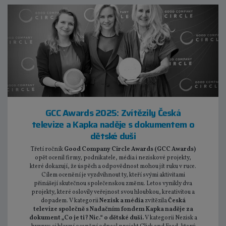
GCC Awards 2025: Zvítězily Česká
televize a Kapka naděje s dokumentem o
dětské duši
Třetí ročník
Good Company Circle Awards (GCC Awards)
opět ocenil firmy, podnikatele, média i neziskové projekty,
které dokazují, že úspěch a odpovědnost mohou jít ruku v ruce.
Cílem ocenění je vyzdvihnout ty, kteří svými aktivitami
přinášejí skutečnou společenskou změnu. Letos vynikly dva
projekty, které oslovily veřejnost svou hloubkou, kreativitou a
dopadem. V kategorii
Nezisk a média
zvítězila
Česká
televize společně s Nadačním fondem Kapka naděje za
dokument „Co je ti? Nic.“ o dětské duši.
V kategorii Nezisk a