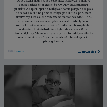
Už sedmým rokem v řadě se tuzemské tři nejvyšší hokejové
soutěže zahalí do oranžové barvy. Díky charitativnímu
projektu
O Kapku lepší hokej
bylo až dosud přispěno už přes
7,3 milionu korun na pomoc dětským pacientům s poruchami
krvetvorby. Letos akce proběhne na stadionech od 23. ledna
do 4. února. Patronem projektu se stal čtrnáctiletý Adam
Jindřišek, jenž si sám prošel náročnou léčbou i transplantací
kostní dřeně. Mediální tváří je kytarista a zpěvák
Mirai
Navrátil,
který Adama s členy kapely před třemi lety navštívil v
nemocnici během léčby a na startu letošního roku jej mile
překvapil znovu.
ZOBRAZIT VÍCE
ZDROJ:
sport.cz