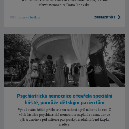
šestinedělí, kde se setkala s několika maminkami,“ uvedla
mluvčí nemocnice Dana Lipovská.
ZOBRAZIT VÍCE
ZDROJ:
zlinsky.denik.cz
Psychiatrická nemocnice otevřela speciální
hřiště, pomůže dětským pacientům
Vybudování hřiště přišlo celkem na šest a půl milionu korun. Z
větší části ho psychiatrická nemocnice zaplatila sama, dar ve
výši jednoho a půl milionu pak poskytl nadační fond Kapka
naděje.