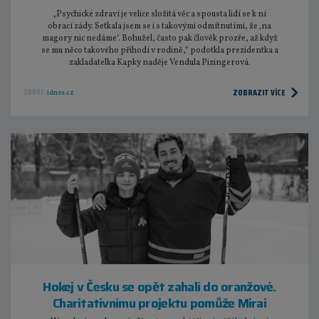
„Psychické zdraví je velice složitá věc a spousta lidí se k ní
obrací zády. Setkala jsem se i s takovými odmítnutími, že ‚na
magory nic nedáme‘. Bohužel, často pak člověk prozře, až když
se mu něco takového přihodí v rodině,“ podotkla prezidentka a
zakladatelka Kapky naděje Vendula Pizingerová.
ZOBRAZIT VÍCE
ZDROJ:
idnes.cz
Hokej v Česku se opět zahalí do oranžové.
Charitativnímu projektu pomůže Mirai