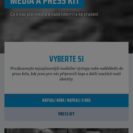
MÉDIA A PRESS KIT
Co o nás píší média a naše identita ke stažení
VYBERTE SI
Prozkoumejte nejzajímavější mediální výstupy nebo nahlédněte do
press kitu, kde jsme pro vás připravili loga a další součásti naší
identity.
NAPSALI NÁM / NAPSALI O NÁS
PRESS KIT