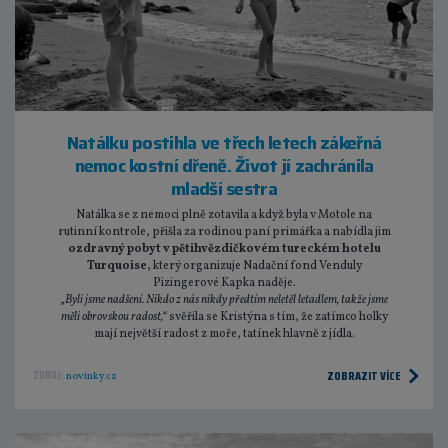
Natálku postihla ve třech letech zákeřná
nemoc kostní dřeně. Život jí zachránila
mladší sestra
Natálka se z nemoci plně zotavila a když byla v Motole na
rutinní kontrole, přišla za rodinou paní primářka a nabídla jim
ozdravný pobyt v pětihvězdičkovém tureckém hotelu
Turquoise,
který organizuje Nadační fond Venduly
Pizingerové Kapka naděje.
„Byli jsme nadšení. Nikdo z nás nikdy předtím neletěl letadlem, takže jsme
měli obrovskou radost,“
svěřila se Kristýna s tím, že zatímco holky
mají největší radost z moře, tatínek hlavně z jídla.
ZOBRAZIT VÍCE
ZDROJ:
novinky.cz