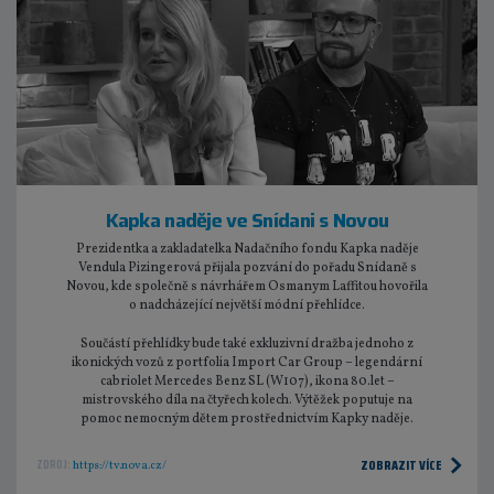
Kapka naděje ve Snídani s Novou
Prezidentka a zakladatelka Nadačního fondu Kapka naděje
Vendula Pizingerová přijala pozvání do pořadu Snídaně s
Novou, kde společně s návrhářem Osmanym Laffitou hovořila
o nadcházející největší módní přehlídce.
Součástí přehlídky bude také exkluzivní dražba jednoho z
ikonických vozů z portfolia Import Car Group – legendární
cabriolet Mercedes Benz SL (W107), ikona 80.let –
mistrovského díla na čtyřech kolech. Výtěžek poputuje na
pomoc nemocným dětem prostřednictvím Kapky naděje.
ZOBRAZIT VÍCE
ZDROJ:
https://tv.nova.cz/