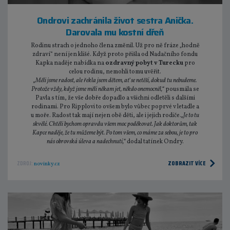
Ondrovi zachránila život sestra Anička.
Darovala mu kostní dřeň
Rodinu strach o jednoho člena změnil. Už pro ně fráze „hodně
zdraví“ není jen klišé. Když proto přišla od Nadačního fondu
Kapka naděje nabídka na
ozdravný pobyt v Turecku
pro
celou rodinu, nemohli tomu uvěřit.
„Měli jsme radost, ale řekla jsem dětem, ať se netěší, dokud tu nebudeme.
Protože vždy, když jsme měli někam jet, někdo onemocněl,“
pousmála se
Pavla s tím, že vše dobře dopadlo a všichni odletěli s dalšími
rodinami. Pro Ripplovi to ovšem bylo vůbec poprvé v letadle a
u moře. Radost tak mají nejen obě děti, ale i jejich rodiče.
„Je to tu
skvělé. Chtěli bychom opravdu všem moc poděkovat. Jak doktorům, tak
Kapce naděje, že tu můžeme být. Po tom všem, co máme za sebou, je to pro
nás obrovská úleva a nadechnutí,“
dodal tatínek Ondry.
ZOBRAZIT VÍCE
ZDROJ:
novinky.cz