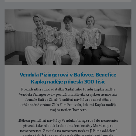
Vendula Pizingerová v Baťovce: Benefice
Kapky naděje přinesla 300 tisíc
Prezidentka a zakladatelka Nadačního fondu Kapka naděje
Vendula Pizingerová v pondělí navštívila Krajskou nemocnici
Tomáše Bati ve Zlíně. Tradiční návštěva se uskutečňuje
každoročně v rámci Zlín Film Festivalu, kde má Kapka naděje
svůj benefiční koncert.
„Během pondělní návštěvy Vendula Pizingerová do nemocnice
přivezla také několik krabic oblečení značky MoMimi pro
novorozence. Zavítala na novorozeneckou JIP i na oddělení