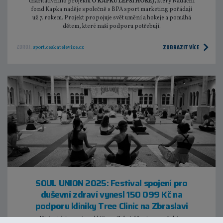
charitativního projektu
O KAPKU LEPŠÍ HOKEJ,
který Nadační
fond Kapka naděje společně s BPA sport marketing pořádají
už 7. rokem. Projekt propojuje svět umění a hokeje a pomáhá
dětem, které naši podporu potřebují.
ZOBRAZIT VÍCE
ZDROJ:
sport.ceskatelevize.cz
SOUL UNION 2025: Festival spojení pro
duševní zdraví vynesl 150 099 Kč na
podporu kliniky Tree Clinic na Zbraslavi
Historické prostory kláštera Gabriel Loci na pražském