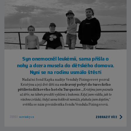
Syn onemocněl leukémií, sama přišla o
nohy a dcera musela do dětského domova.
Nyní se na rodinu usmálo štěstí
Nadační fond Kapka naděje Venduly Pizingerové pozval
Kristýnu a její dvě děti na
ozdravný pobyt do tureckého
pětihvězdičkového hotelu Turquoise.
„
Kristýnu jsem poznala
už dřív, na táboře pro děti vyléčené z leukemie. Když jsem viděla, jak to
všechno zvládá, i když sama kolikrát nemůže, plakala jsem dojetím,
“
svěřila se nám prezidentka fondu Vendula Pizingerová.
ZOBRAZIT VÍCE
ZDROJ:
novinky.cz