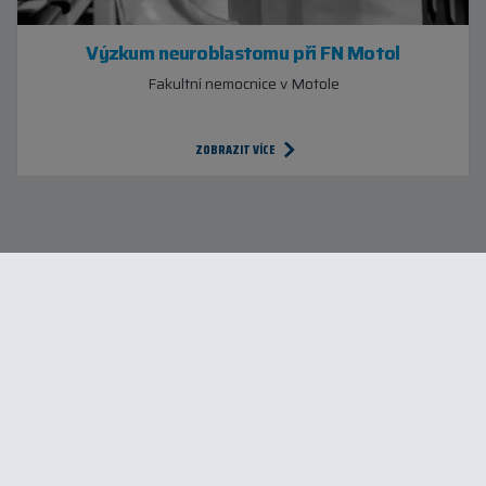
Výzkum neuroblastomu při FN Motol
Fakultní nemocnice v Motole
ZOBRAZIT VÍCE
KDE POMÁHÁME
Vyberte vám nejbližší projekt
Projekty Kapky naděje
Kasičky naděje