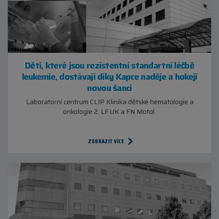
Děti, které jsou rezistentní standartní léčbě
leukemie, dostávají díky Kapce naděje a hokeji
novou šanci
Laboratorní centrum CLIP Klinika dětské hematologie a
onkologie 2. LF UK a FN Motol
ZOBRAZIT VÍCE