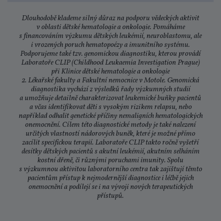
Dlouhodobě klademe silný důraz na podporu vědeckých aktivit
v oblasti dětské hematologie a onkologie. Pomáháme
s financováním výzkumu dětských leukémií, neuroblastomu, ale
i vrozených poruch hematopoézy a imunitního systému.
Podporujeme také tzv. genomickou diagnostiku, kterou provádí
Laboratoře CLIP (Childhood Leukaemia Investigation Prague)
při Klinice dětské hematologie a onkologie
2. Lékařské fakulty a Fakultní nemocnice v Motole. Genomická
diagnostika vychází z výsledků řady výzkumných studií
a umožňuje detailně charakterizovat leukemické buňky pacientů
a včas identifikovat děti s vysokým rizikem relapsu, nebo
například odhalit genetické příčiny nemaligních hematologických
onemocnění. Cílem této diagnostické metody je také nalezení
určitých vlastností nádorových buněk, které je možné přímo
zacílit specifickou terapií. Laboratoře CLIP takto ročně vyšetří
desítky dětských pacientů s akutní leukémií, akutním selháním
kostní dřeně, či různými poruchami imunity. Spolu
s výzkumnou aktivitou laboratorního centra tak zajištují těmto
pacientům přístup k nejmodernější diagnostice i léčbě jejich
onemocnění a podílejí se i na vývoji nových terapeutických
přístupů.