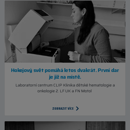
Hokejový svět pomáhá letos dvakrát. První dar
je již na místě.
Laboratorní centrum CLIP Klinika dětské hematologie a
onkologie 2. LF UK a FN Motol
ZOBRAZIT VÍCE