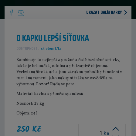
UKÁZAT DALŠÍ DÁRKY
O KAPKU LEPŠÍ SÍŤOVKA
DOSTUPNOST:
skladem 17ks
Kombinuje to nejlepší z pružné a čistě bavlněné síťovky,
takže je heboučká, odolná a překvapivě objemná.
Vychytaná široká ucha jsou zárukou pohodlí při nošení v
ruce i na rameni, jako nákupní taška se osvědčila na
výbornou. Pozor! Ráda se pere.
Materiál: bavlna s příměsí spandexu
Nosnost: 28 kg
Objem: 25 l
250 Kč
ks