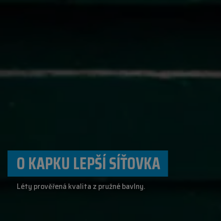
O KAPKU LEPŠÍ SÍŤOVKA
Léty prověřená kvalita z pružné bavlny.