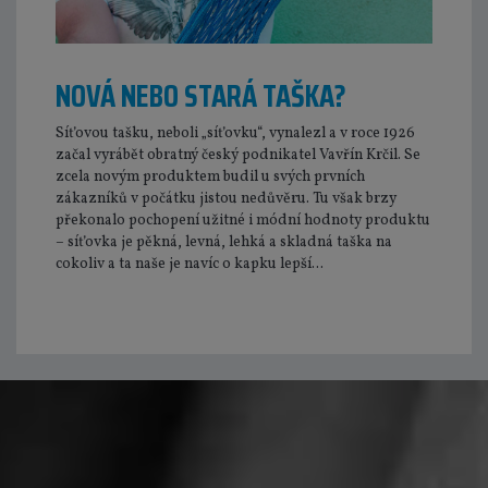
NOVÁ NEBO STARÁ TAŠKA?
Síťovou tašku, neboli „síťovku“, vynalezl a v roce 1926
začal vyrábět obratný český podnikatel Vavřín Krčil. Se
zcela novým produktem budil u svých prvních
zákazníků v počátku jistou nedůvěru. Tu však brzy
překonalo pochopení užitné i módní hodnoty produktu
– síťovka je pěkná, levná, lehká a skladná taška na
cokoliv a ta naše je navíc o kapku lepší...