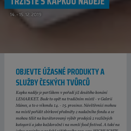
TRŽIŠTĚ S KAPKOU NADĚJE
14. - 15. 12. 2019
OBJEVTE ÚŽASNÉ PRODUKTY A
SLUŽBY ČESKÝCH TVŮRCŮ
Kapka naděje je parťákem v pořadí již desátého konání
LEMARKET. Bude to opět na tradičním místě - v Galerii
Mánes, a to o víkendu 14. - 15. prosince. Návštěvníci mohou
na místě pořídit sbírkové předměty z nadačního fondu a se
mohou těšit na kurátorovaný výběr prodejců z rozličných
kategorií a jako každoročně i na menší food festival. A také na