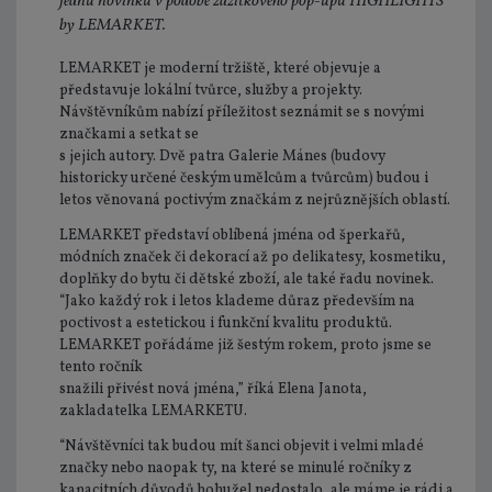
jednu novinku v podobě zážitkového pop-upu HIGHLIGHTS
by LEMARKET.
LEMARKET je moderní tržiště, které objevuje a
představuje lokální tvůrce, služby a projekty.
Návštěvníkům nabízí příležitost seznámit se s novými
značkami a setkat se
s jejich autory. Dvě patra Galerie Mánes (budovy
historicky určené českým umělcům a tvůrcům) budou i
letos věnovaná poctivým značkám z nejrůznějších oblastí.
LEMARKET představí oblíbená jména od šperkařů,
módních značek či dekorací až po delikatesy, kosmetiku,
doplňky do bytu či dětské zboží, ale také řadu novinek.
“Jako každý rok i letos klademe důraz především na
poctivost a estetickou i funkční kvalitu produktů.
LEMARKET pořádáme již šestým rokem, proto jsme se
tento ročník
snažili přivést nová jména,” říká Elena Janota,
zakladatelka LEMARKETU.
“Návštěvníci tak budou mít šanci objevit i velmi mladé
značky nebo naopak ty, na které se minulé ročníky z
kapacitních důvodů bohužel nedostalo, ale máme je rádi a