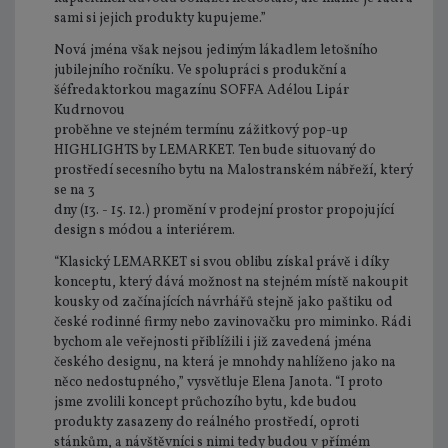
sami si jejich produkty kupujeme.”
Nová jména však nejsou jediným lákadlem letošního
jubilejního ročníku. Ve spolupráci s produkční a
šéfredaktorkou magazínu SOFFA Adélou Lipár
Kudrnovou
proběhne ve stejném termínu zážitkový pop-up
HIGHLIGHTS by LEMARKET. Ten bude situovaný do
prostředí secesního bytu na Malostranském nábřeží, který
se na 3
dny (13. - 15. 12.) promění v prodejní prostor propojující
design s módou a interiérem.
“Klasický LEMARKET si svou oblibu získal právě i díky
konceptu, který dává možnost na stejném místě nakoupit
kousky od začínajících návrhářů stejně jako paštiku od
české rodinné firmy nebo zavinovačku pro miminko. Rádi
bychom ale veřejnosti přiblížili i již zavedená jména
českého designu, na která je mnohdy nahlíženo jako na
něco nedostupného,” vysvětluje Elena Janota. “I proto
jsme zvolili koncept průchozího bytu, kde budou
produkty zasazeny do reálného prostředí, oproti
stánkům, a návštěvníci s nimi tedy budou v přímém