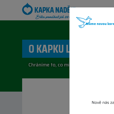
JAK POM
Máme novou kore
O KAPKU LEPŠÍ DETT
Chráníme to, co milujeme.
Nově nás za