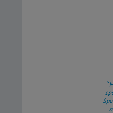
“M
sp
Spo
n