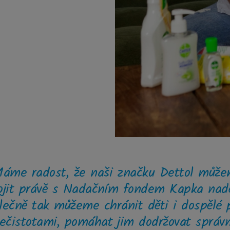
áme radost, že naši značku Dettol můž
ojit právě s Nadačním fondem Kapka nadě
lečně tak můžeme chránit děti i dospělé 
ečistotami, pomáhat jim dodržovat správ