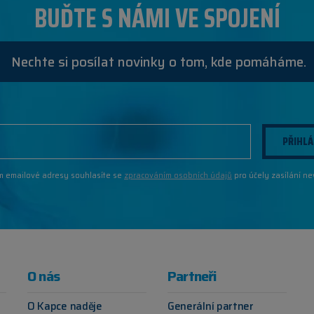
BUĎTE S NÁMI VE SPOJENÍ
Nechte si posílat novinky o tom, kde pomáháme.
PŘIHLÁ
m emailové adresy souhlasíte se
zpracováním osobních údajů
pro účely zasílání ne
O nás
Partneři
O Kapce naděje
Generální partner