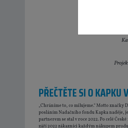
Kam
Projek
PŘEČTĚTE SI O KAPKU VÍ
„Chráníme to, co milujeme.“ Motto značky D
posláním Nadačního fondu Kapka naděje, 
partnerem se stal v
roce 2022. Po celé České 
září 2022 zákazníci každým nákupem produ