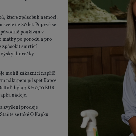
bů, které způsobují nemoci.
 světě už 80 let. Poprvé se
yl původně používán v
o matky po porodu a pro
e způsobit smrtící
l výskyt horečky
je mohli zákazníci napříč
ým nákupem přispět Kapce
ettol* byla 3 Kč/0,10 EUR
apka nádeje.
na zvýšení prodeje
 Staňte se také O Kapku