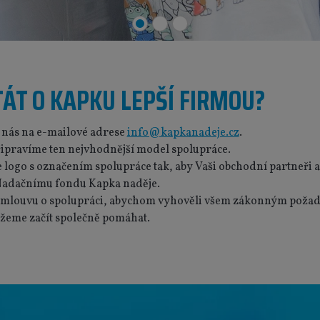
TÁT O KAPKU LEPŠÍ FIRMOU?
 nás na e-mailové adrese
info@kapkanadeje.cz
.
ipravíme ten nejvhodnější model spolupráce.
ogo s označením spolupráce tak, aby Vaši obchodní partneři a 
adačnímu fondu Kapka naděje.
mlouvu o spolupráci, abychom vyhověli všem zákonným poža
žeme začít společně pomáhat.