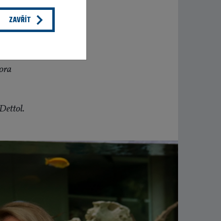
ZAVŘÍT
pora
Dettol.