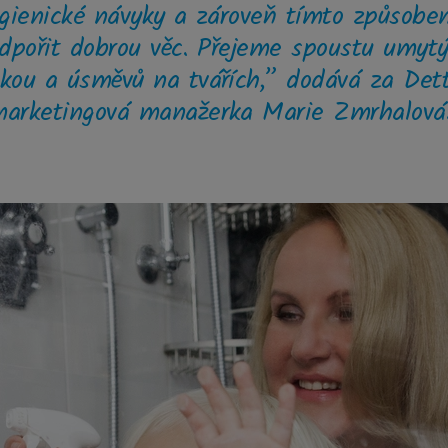
gienické návyky a zároveň tímto způsobe
dpořit dobrou věc. Přejeme spoustu umyt
ukou a úsměvů na tvářích,” dodává za Dett
arketingová manažerka Marie Zmrhalov