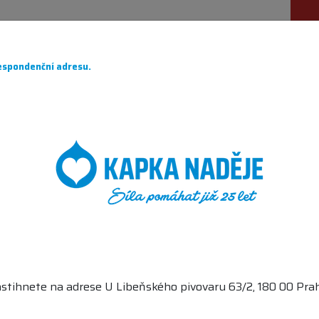
ÁHÁME
PRO DÁRCE
O NÁS
PARTNEŘI
CH
spondenční adresu.
OL
O KAPKU LEPŠÍ DETTOL V BODECH
stihnete na adrese U Libeňského pivovaru 63/2, 180 00 Prah