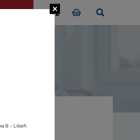
×
CI PŘISPĚT
E-SHOP
a 8 – Libeň.