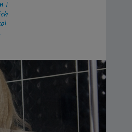
m i
ých
ol
á.