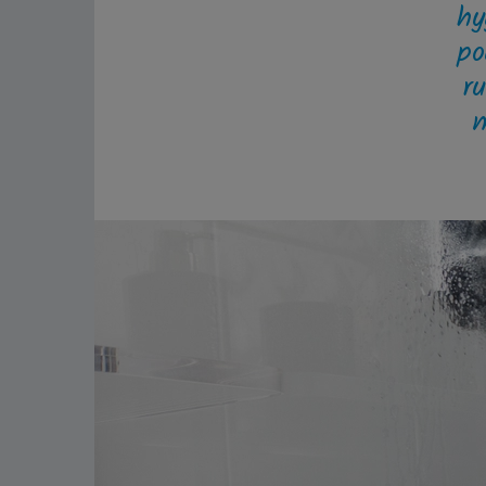
hy
po
r
m