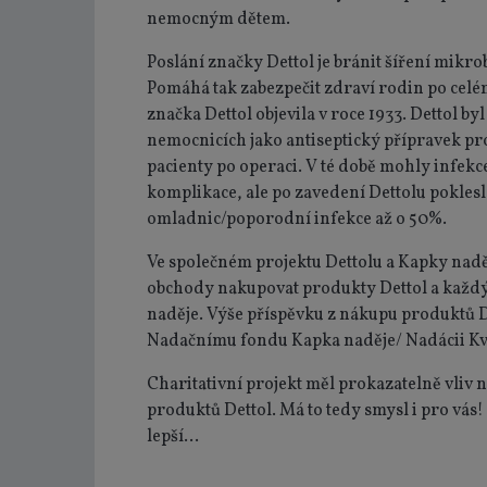
nemocným dětem.
Poslání značky Dettol je bránit šíření mikro
Pomáhá tak zabezpečit zdraví rodin po celém
značka Dettol objevila v roce 1933. Dettol b
nemocnicích jako antiseptický přípravek pr
pacienty po operaci. V té době mohly infekc
komplikace, ale po zavedení Dettolu pokles
omladnic/poporodní infekce až o 50%.
Ve společném projektu Dettolu a Kapky nadě
obchody nakupovat produkty Dettol a každ
naděje. Výše příspěvku z nákupu produktů D
Nadačnímu fondu Kapka naděje/ Nadácii Kv
Charitativní projekt měl prokazatelně vliv 
produktů Dettol. Má to tedy smysl i pro vás!
lepší...