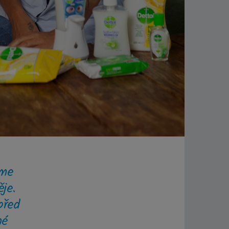
eme
je.
před
né