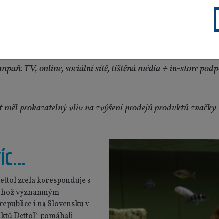
Trvání kampaně: 1. – 30. 9. 2022
Podpora: 362 796 korun v České republice
10 132 euro na Slovensku
paň: TV, online, sociální sítě, tištěná média + in-store pod
t měl prokazatelný vliv na zvýšení prodejů produktů značky 
C...
ettol zcela koresponduje s
jehož
významným
republice i na Slovensku v
ktů Dettol* pomáhali