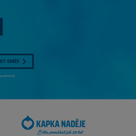
SIT ODBĚR
wsletterů.