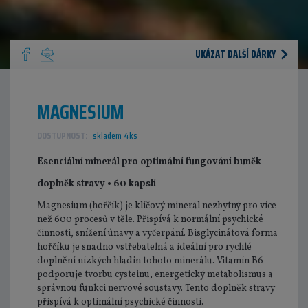
UKÁZAT DALŠÍ DÁRKY
MAGNESIUM
DOSTUPNOST:
skladem 4ks
Esenciální minerál pro optimální fungování buněk
doplněk stravy • 60 kapslí
Magnesium (hořčík) je klíčový minerál nezbytný pro více
než 600 procesů v těle. Přispívá k normální psychické
činnosti, snížení únavy a vyčerpání. Bisglycinátová forma
hořčíku je snadno vstřebatelná a ideální pro rychlé
doplnění nízkých hladin tohoto minerálu. Vitamín B6
podporuje tvorbu cysteinu, energetický metabolismus a
správnou funkci nervové soustavy. Tento doplněk stravy
přispívá k optimální psychické činnosti.