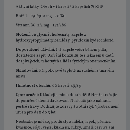
Aktivní látky Obsah v 1 kapsli / 2 kapslích % RHP
Hořčík 150/300 mg 40/80
Vitamín B6 2/4 mg 143/286
Složení:
bisglycinát hořečnatý, kapsle z
hydroxypropylmethylcelulózy, pyridoxin hydrochlorid.
Doporučené užívání:
1-2 kapsle večer během jídla,
dostatečně zapít. Užívání konzultujte s lékařem u dětí,
dospívajících, těhotných a lidí s fyzickým onemocněním.
Skladování:
Při pokojové teplotě na suchém a tmavém
místě.
Hmotnost obsahu:
60 kapslí: 49,8 g
Upozornění:
Ukládejte mimo dosah dětí! Nepřekračujte
doporučené denní dávkování. Neslouží jako náhrada
pestré stravy. Dodržujte zdravý životní styl. Výrobek není
určen pro děti do 3 let.
Neobsahuje mléko, produkty z mléka, lepek, pšenici,
kvasnice, sóju, vejce, kukuřici, cukry, umělá barviva ani