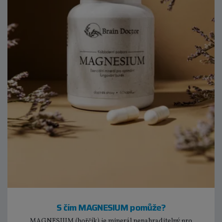
S čím MAGNESIUM pomůže?
MAGNESIUM (hořčík) je minerál nenahraditelný pro