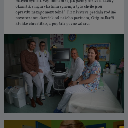
malých bytostí. Vzpomínám si, jak jsem prožívala každý
okamžik s mým vlastním synem, a tyto chvíle jsou
opravdu nezapomenutelné." Při návštěvě předala rodině
novorozence dáreček od našeho partnera, Originalkaffi –
křehké chrastítko, a popřála pevné zdraví.