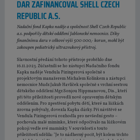
DAR ZAFINANCOVAL SHELL CZECH
REPUBLIC A.S.
Nadační fond Kapka naděje a společnost Shell Czech Republic
a.s. podpořily dětské oddělení Jablonecké nemocnice. Díky
finančnímu daru v celkové výši 500 000,- korun, mohl být
zakoupen pediatrický ultrazvukový přístroj.
Slavnostní předání tohoto přístroje proběhlo dne
16.11.2023. Zúčastnili se ho zástupci Nadačního fondu
Kapka naděje Vendula Pizingerová společně s
projektovým manažerem Michalem Kolínkem a zástupci
nemocnice Mudr.Jakub Havlíček společně s vrchní sestrou
dětského oddělení Mgr.Sonjou Hippmanovou, Dis., kteří
při této příležitosti provedli nově opraveným dětským
oddělením. Pro zpestření pobytu dětí, které na lůžkách
zrovna pobývaly, dovezla Kapka dárky. Při návštěvě se
Vendula Pizingerová rozhodla pro nevšední gesto –
pochovala malé miminko, které odpočívalo na lůžkovém
pokoji vedle své maminky. V souvislosti s touto
příležitostí sdělila: "Je to nádherný pocit, být kolem těchto