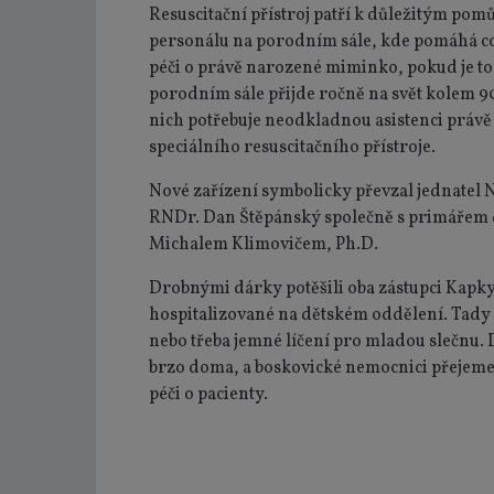
Resuscitační přístroj patří k důležitým p
personálu na porodním sále, kde pomáhá co 
péči o právě narozené miminko, pokud je to
porodním sále přijde ročně na svět kolem 
nich potřebuje neodkladnou asistenci právě
speciálního resuscitačního přístroje.
Nové zařízení symbolicky převzal j
ednatel 
RNDr. Dan Štěpánský společně s primářem
Michalem Klimovičem, Ph.D.
Drobnými dárky potěšili oba zástupci Kapky 
hospitalizované na dětském oddělení. Tady
nebo třeba jemné líčení pro mladou slečnu. D
brzo doma, a boskovické nemocnici přejeme
péči o pacienty.