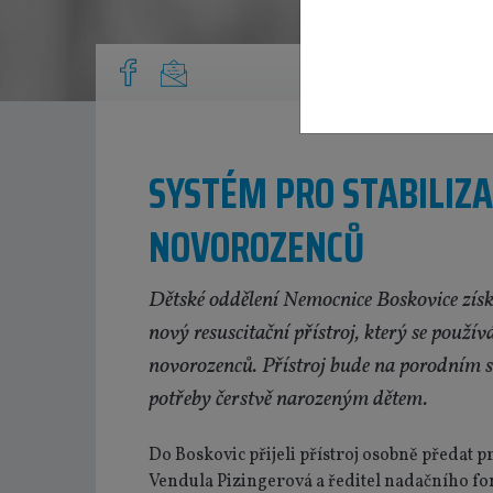
SYSTÉM PRO STABILIZA
NOVOROZENCŮ
Dětské oddělení Nemocnice Boskovice získ
nový resuscitační přístroj, který se používá
novorozenců. Přístroj bude na porodním sá
potřeby čerstvě narozeným dětem.
Do Boskovic přijeli přístroj osobně předat 
Vendula Pizingerová a ředitel nadačního fo