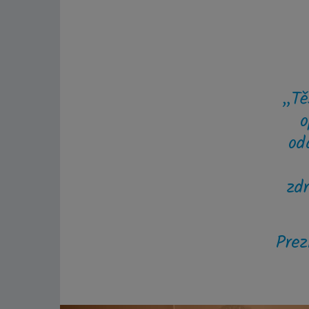
„Těš
o
od
zd
Prez