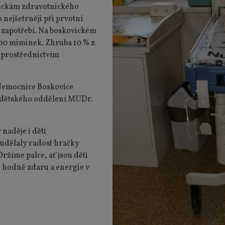
omůckám zdravotnického
nejšetrněji při prvotní
 zapotřebí. Na boskovickém
900 miminek. Zhruba 10 % z
 prostřednictvím
Nemocnice Boskovice
 dětského oddělení MUDr.
naděje i děti
 udělaly radost hračky
ržíme palce, ať jsou děti
 hodně zdaru a energie v