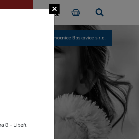
×
CI PŘISPĚT
E-SHOP
Nemocnice Boskovice s.r.o.
a 8 – Libeň.