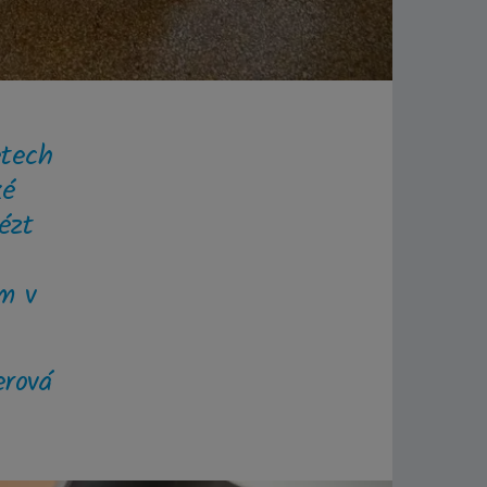
etech
ké
ézt
m v
erová