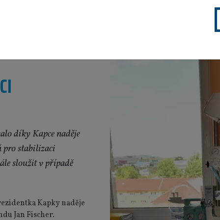
CI
alo díky Kapce naděje
 pro stabilizaci
le sloužit v případě
prezidentka Kapky naděje
ndu Jan Fischer.