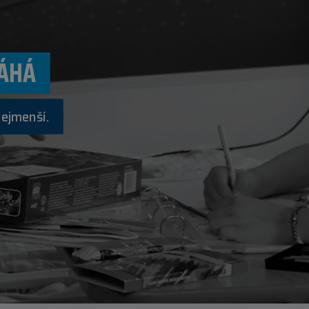
ÁHÁ
nejmenší.