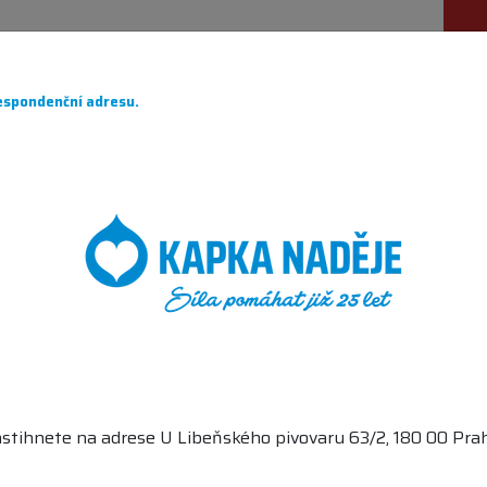
ÁHÁME
PRO DÁRCE
O NÁS
PARTNEŘI
CH
spondenční adresu.
TOVAL
stihnete na adrese U Libeňského pivovaru 63/2, 180 00 Prah