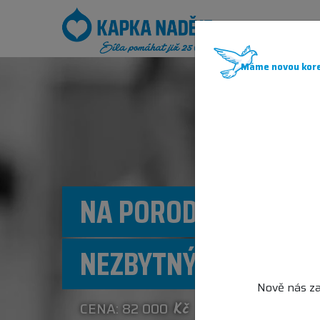
JAK POM
Máme novou kore
NA PORODNÍ SÁL PU
NEZBYTNÝ PŘÍSTROJ
Nově nás za
CENA: 82 000
Kč