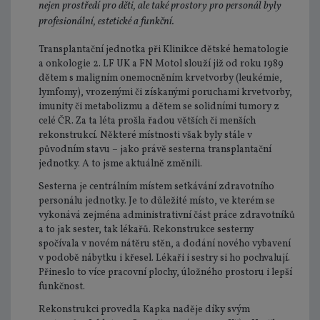
nejen prostředí pro děti, ale také prostory pro personál byly
profesionální, estetické a funkční.
Transplantační jednotka při Klinikce dětské hematologie
a onkologie 2. LF UK a FN Motol slouží již od roku 1989
dětem s maligním onemocněním krvetvorby (leukémie,
lymfomy), vrozenými či získanými poruchami krvetvorby,
imunity či metabolizmu a dětem se solidními tumory z
celé ČR. Za ta léta prošla řadou větších či menších
rekonstrukcí. Některé místnosti však byly stále v
původním stavu – jako právě sesterna transplantační
jednotky. A to jsme aktuálně změnili.
Sesterna je centrálním místem setkávání zdravotního
personálu jednotky. Je to důležité místo, ve kterém se
vykonává zejména administrativní část práce zdravotníků
a to jak sester, tak lékařů. Rekonstrukce sesterny
spočívala v novém nátěru stěn, a dodání nového vybavení
v podobě nábytku i křesel. Lékaři i sestry si ho pochvalují.
Přineslo to více pracovní plochy, úložného prostoru i lepší
funkčnost.
Rekonstrukci provedla Kapka naděje díky svým