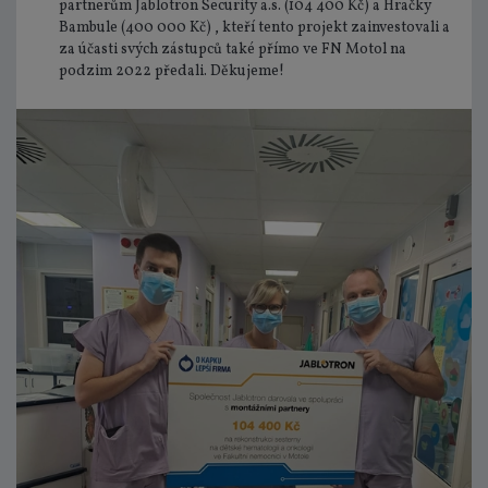
partnerům Jablotron Security a.s. (104 400 Kč) a Hračky
Bambule (400 000 Kč) , kteří tento projekt zainvestovali a
za účasti svých zástupců také přímo ve FN Motol na
podzim 2022 předali. Děkujeme!