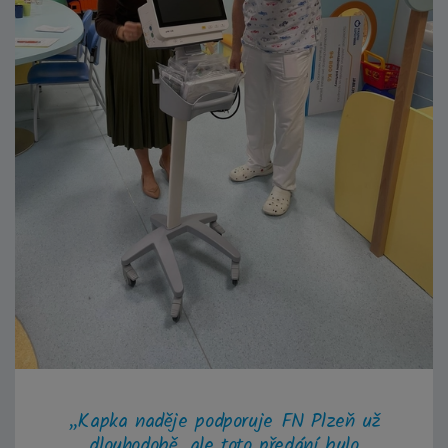
„Kapka naděje podporuje FN Plzeň už
dlouhodobě, ale toto předání bylo