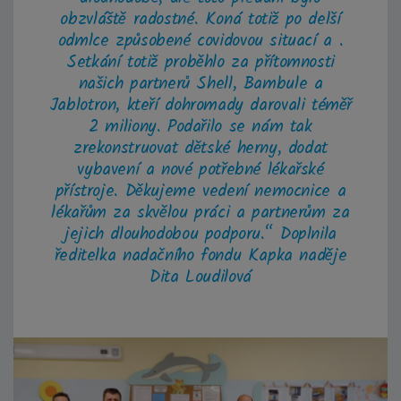
obzvláště radostné. Koná totiž po delší
odmlce způsobené covidovou situací a .
Setkání totiž proběhlo za přítomnosti
našich partnerů Shell, Bambule a
Jablotron, kteří dohromady darovali téměř
2 miliony. Podařilo se nám tak
zrekonstruovat dětské herny, dodat
vybavení a nové potřebné lékařské
přístroje. Děkujeme vedení nemocnice a
lékařům za skvělou práci a partnerům za
jejich dlouhodobou podporu.“ Doplnila
ředitelka nadačního fondu Kapka naděje
Dita Loudilová