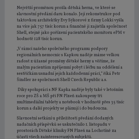
Největší proměnou prošla dětská herna, ve které se
slavnostní předání daru konalo. Její rekonstrukce pod
taktovkou architektky Evy Sýkorové z firmy Lokki vyšla
na více jak 757 tisíc korun a finančně ji zajistila společnost
Shell, stejně jako pořízení pacientského monitoru ePM v
hodnotě 128 tisíc korun.
„V rámci našeho společného programu podpory
regionálních nemocnic s Kapkou naděje máme velkou
radost z úžasné proměny dětské herny a věříme, že
malým pacientům zpříjemní pobyt i léčbu na oddělení a
sestřičkám usnadní jejich každodenní práci,“ říká Petr
Šindler ze společnosti Shell Czech Republic a.s.
Díky spolupráci s NF Kapka naděje byly také v letošním
roce pro ZŠ a MŠ při FN Plzeň zakoupeny tři
multimediální tablety a notebook v hodnotě přes 35 tisíc
korun a další projekty se plánují i do budoucna.
Slavnostní setkání u příležitosti předání dodaných
nadačních příspěvků se uskutečnilo 1. listopadu v
prostorách Dětské kliniky FN Plzeň na Lochotíně za
účasti všech zainteresovaných subjektů.