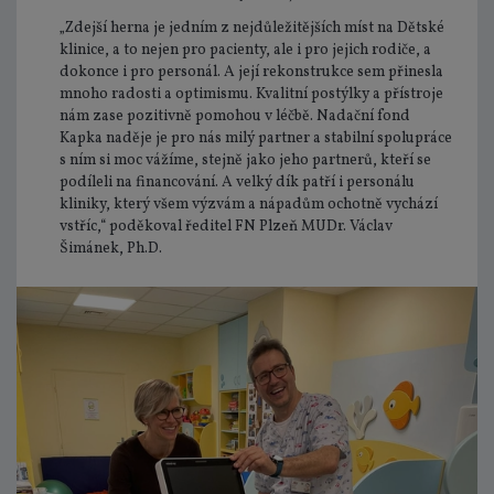
„Zdejší herna je jedním z nejdůležitějších míst na Dětské
klinice, a to nejen pro pacienty, ale i pro jejich rodiče, a
dokonce i pro personál. A její rekonstrukce sem přinesla
mnoho radosti a optimismu. Kvalitní postýlky a přístroje
nám zase pozitivně pomohou v léčbě. Nadační fond
Kapka naděje je pro nás milý partner a stabilní spolupráce
s ním si moc vážíme, stejně jako jeho partnerů, kteří se
podíleli na financování. A velký dík patří i personálu
kliniky, který všem výzvám a nápadům ochotně vychází
vstříc,“ poděkoval ředitel FN Plzeň MUDr. Václav
Šimánek, Ph.D.