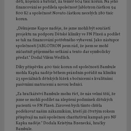
dětí, kojenců a batolat, za téměř 604 tisíc korun. Na jeho
financování se podílela společnost Jablotron částkou 94
800 Kč a společnost Novato částkou necelých 280 tisíc
korun.
„Děkujeme Kapce naděje, že jsme mohli být součástí
projektu na podporu Dětské kliniky ve FN Plzeň a podílet
se tak na financování potřebného vybavení. Jako zástupce
společnosti JABLOTRON jsem rád, že jsem se mohl
zúčastnit příjemného setkání a tento dar symbolicky
předat.“ Dodal Vilém Wedlich.
Díky příspěvku 400 tisíc korun od společnosti Bambule
mohla Kapka naděje během prázdnin pořídit na kliniku
23 speciálních dětských lůžek s bočnicemi s kvalitními
pasivními matracemi a novou lednici.
„Za hračkářství Bambule mohu říct, že nás velmi těší, že
jsme se mohli podílet na zlepšení podmínek dětských
pacientů ve FN Plzeň. Zároveň bych tímto chtěla
poděkovat našim zákazníkům, kteří již čtvrtým rokem
přispívají na naši společnou charitativní kampaň pro NF
Kapka naděje.“ Dodala Kristýna Bzenecká, hračky
Bambule.