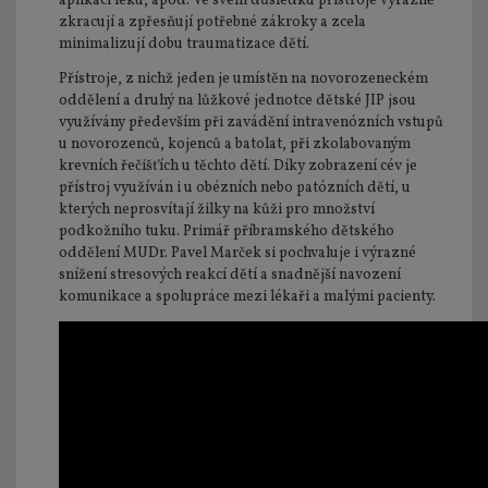
aplikaci léku, apod. Ve svém důsledku přístroje výrazně
zkracují a zpřesňují potřebné zákroky a zcela
minimalizují dobu traumatizace dětí.
Přístroje, z nichž jeden je umístěn na novorozeneckém
oddělení a druhý na lůžkové jednotce dětské JIP jsou
využívány především při zavádění intravenózních vstupů
u novorozenců, kojenců a batolat, při zkolabovaným
krevních řečišťích u těchto dětí. Díky zobrazení cév je
přístroj využíván i u obézních nebo patózních dětí, u
kterých neprosvítají žilky na kůži pro množství
podkožního tuku. Primář příbramského dětského
oddělení MUDr. Pavel Marček si pochvaluje i výrazné
snížení stresových reakcí dětí a snadnější navození
komunikace a spolupráce mezi lékaři a malými pacienty.