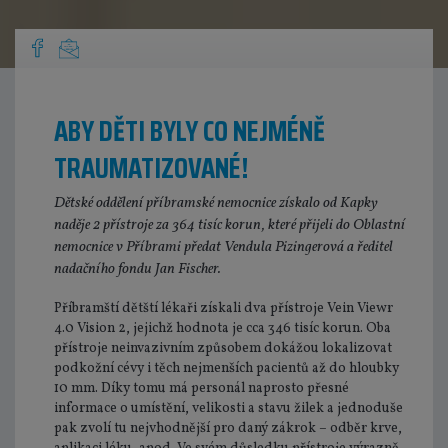
ABY DĚTI BYLY CO NEJMÉNĚ
TRAUMATIZOVANÉ!
Dětské oddělení příbramské nemocnice získalo od Kapky
naděje 2 přístroje za 364 tisíc korun, které přijeli do Oblastní
nemocnice v Příbrami předat Vendula Pizingerová a ředitel
nadačního fondu Jan Fischer.
Příbramští dětští lékaři získali dva přístroje Vein Viewr
4.0 Vision 2, jejichž hodnota je cca 346 tisíc korun. Oba
přístroje neinvazivním způsobem dokážou lokalizovat
podkožní cévy i těch nejmenších pacientů až do hloubky
10 mm. Díky tomu má personál naprosto přesné
informace o umístění, velikosti a stavu žilek a jednoduše
pak zvolí tu nejvhodnější pro daný zákrok – odběr krve,