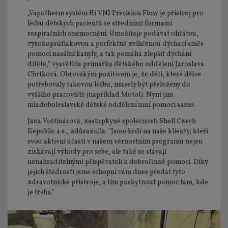
„Vapotherm systém Hi VNI Precision Flow je přístroj pro
léčbu dětských pacientů se středními formami
respiračních onemocnění. Umožňuje podávat ohřátou,
vysokoprůtlakovou a perfektně zvlhčenou dýchací směs
pomocí nasální kanyly, a tak pomáhá zlepšit dýchání
dítěte,“ vysvětlila primářka dětského oddělení Jaroslava
Chrtková. Obrovským pozitivem je, že děti, které dříve
potřebovaly takovou léčbu, musely být přeloženy do
vyššího pracoviště (například Motol). Nyní jim
mladoboleslavské dětské oddělení umí pomoci samo.
Jana Voštinárová, zástupkyně společnosti Shell Czech
Republic a.s., zdůraznila: "Jsme hrdí na naše klienty, kteří
svou aktivní účastí v našem věrnostním programu nejen
získávají výhody pro sebe, ale také se stávají
nenahraditelnými přispěvateli k dobročinné pomoci. Díky
jejich štědrosti jsme schopni vám dnes předat tyto
zdravotnické přístroje, a tím poskytnout pomoc tam, kde
je třeba."