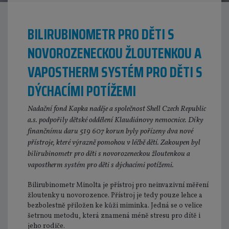
BILIRUBINOMETR PRO DĚTI S
NOVOROZENECKOU ŽLOUTENKOU A
VAPOSTHERM SYSTÉM PRO DĚTI S
DÝCHACÍMI POTÍŽEMI
Nadační fond Kapka naděje a společnost Shell Czech Republic
a.s. podpořily dětské oddělení Klaudiánovy nemocnice. Díky
finančnímu daru 519 607 korun byly pořízeny dva nové
přístroje, které výrazně pomohou v léčbě dětí. Zakoupen byl
bilirubinometr pro děti s novorozeneckou žloutenkou a
vapostherm systém pro děti s dýchacími potížemi.
Bilirubinometr Minolta je přístroj pro neinvazivní měření
žloutenky u novorozence. Přístroj je tedy pouze lehce a
bezbolestně přiložen ke kůži miminka. Jedná se o velice
šetrnou metodu, která znamená méně stresu pro dítě i
jeho rodiče.