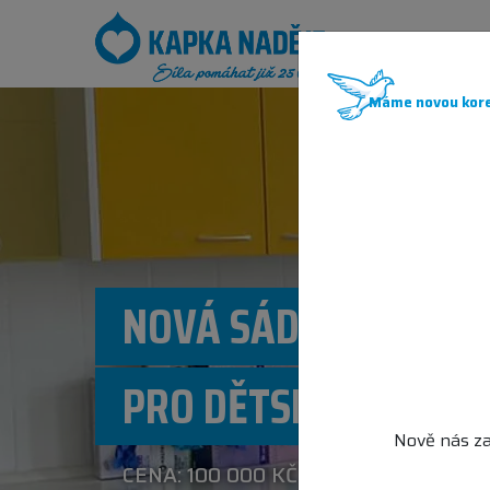
JAK POM
Máme novou kore
NOVÁ SÁDROVNA A 
PRO DĚTSKÉ PACIEN
Nově nás za
CENA: 100 000 KČ