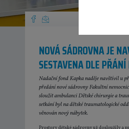
NOVÁ SÁDROVNA JE NA
SESTAVENA DLE PŘÁNÍ
Nadační fond Kapka naděje navštívil u pří
předání nové sádrovny Fakultní nemocni
sloužit ambulanci Dětské chirurgie a tra
setkání byl na dětské traumatologické oddě
věnován nový nábytek.
Prostory dětské sádrovny už dosloužily a pr