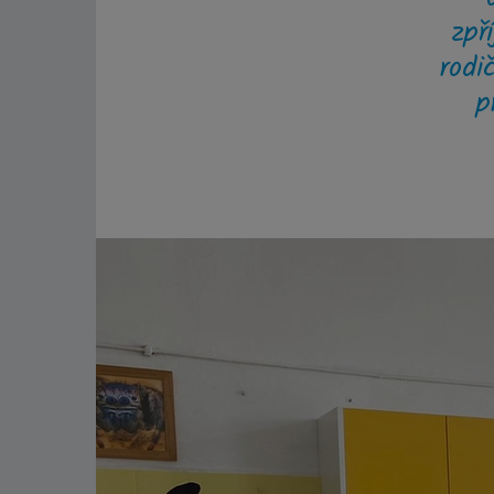
zpř
rodi
p