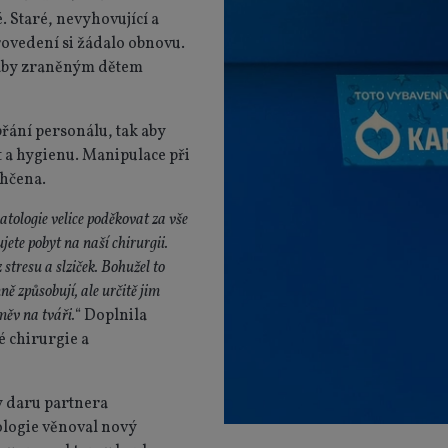
. Staré, nevyhovující a
ovedení si žádalo obnovu.
 aby zraněným dětem
řání personálu, tak aby
 a hygienu. Manipulace při
ehčena.
tologie velice poděkovat za vše
jete pobyt na naší chirurgii.
stresu a slziček. Bohužel to
ně způsobují, ale určitě jim
ěv na tváři.
“ Doplnila
é chirurgie a
y daru partnera
ologie věnoval nový