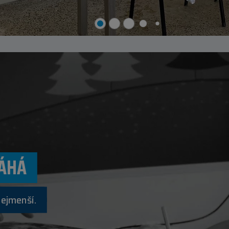
ÁHÁ
nejmenší.