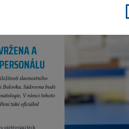
VRŽENA A
 PERSONÁLU
ležitosti slavnostního
ci Bulovka. Sádrovna bude
umatologie. V rámci tohoto
lení také oficiálně
o ošetřování těch