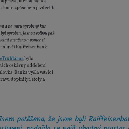
souprava, kterou banka
 a tímto způsobem jí vdechla
ivní a na míru vyrobený kus
u byl vyroben. Jasnou volbou pak
 velmi zasaženo a pomoc si
á mluvčí Raiffeisenbank.
eTruhlárna
bylo
orách čekárny oddělení
ovka. Banka vyšla vstříc i
avu doplnily i stoly a
Jsem potěšena, že jsme byli Raiffeisenba
osloveni, podařilo se najít vhodný prostor 