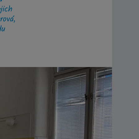
jich
rová,
du