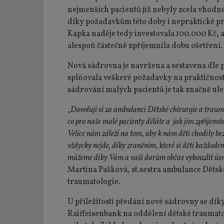
nejmenších pacientů již nebyly zcela vhodné
díky požadavkům této doby i nepraktické pr
Kapka naděje tedy investovala 100.000 Kč,
alespoň částečně zpříjemnila dobu ošetření.
Nová sádrovna je navržena a sestavena dle p
splňovala veškeré požadavky na praktičnost
sádrování malých pacientů je tak značně ul
„
Dovoluji si za ambulanci Dětské chirurgie a trauma
co pro naše malé pacienty děláte a jak jim zpříjemňu
Velice nám záleží na tom, aby k nám děti chodily bez 
vždycky nejde, díky zraněním, které si děti každoden
můžeme díky Vám a vaši darům občas vykouzlit úsm
Martina Pašková, st.sestra ambulance Dětsk
traumatologie.
U příležitosti předání nové sádrovny se dík
Raiffeisenbank na oddělení dětské traumat