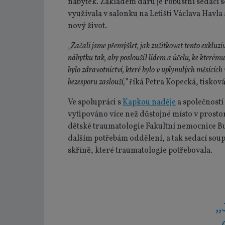
nábytek. Základem daru je robustní sedací 
využívala v salonku na Letišti Václava Havla
nový život.
„
Začali jsme přemýšlet, jak zužitkovat tento exkluz
nábytku tak, aby posloužil lidem a účelu, ke kterém
bylo zdravotnictví, které bylo v uplynulých měsících
bezesporu zaslouží,”
říká Petra Kopecká, tiskov
Ve spolupráci s
Kapkou naděje
a společností
vytipováno více než důstojné místo v prost
dětské traumatologie Fakultní nemocnice Bul
dalším potřebám oddělení, a tak sedací soupr
skříně, které traumatologie potřebovala.
„