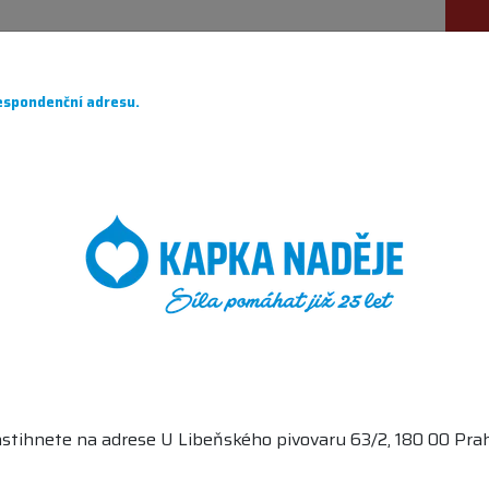
ÁHÁME
PRO DÁRCE
O NÁS
PARTNEŘI
CH
spondenční adresu.
NÁBYTEK
TY
stihnete na adrese U Libeňského pivovaru 63/2, 180 00 Prah