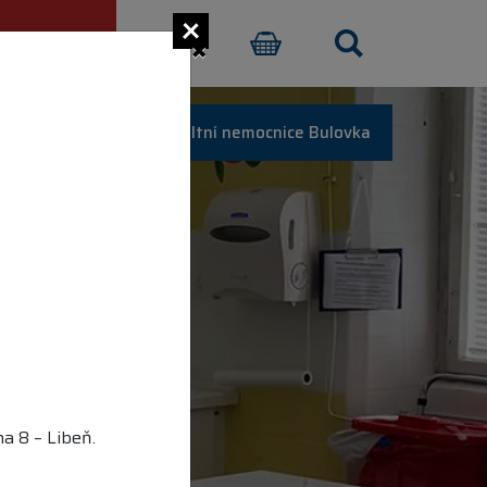
×
CI PŘISPĚT
E-SHOP
Fakultní nemocnice Bulovka
a 8 – Libeň.