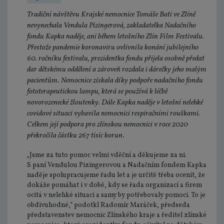
Tradiční návštěvu Krajské nemocnice Tomáše Bati ve Zlíně
nevynechala Vendula Pizingerová, zakladatelka Nadačního
fondu Kapka naděje, ani během letošního Zlín Film Festivalu.
Přestože pandemie koronaviru ovlivnila konání jubilejního
60. ročníku festivalu, prezidentka fondu přijela osobně předat
dar dětskému oddělení a zároveň rozdala i dárečky jeho malým
pacientům. Nemocnice získala díky podpoře nadačního fondu
fototerapeutickou lampu, která se používá k léčbě
novorozenecké žloutenky. Dále Kapka naděje v letošní nelehké
covidové situaci vybavila nemocnici respiračními rouškami.
Celkem její podpora pro zlínskou nemocnici v roce 2020
překročila částku 267 tisíc korun.
„Jsme za tuto pomoc velmi vděční a děkujeme za ni.
S paní Vendulou Pizingerovou a Nadačním fondem Kapka
naděje spolupracujeme řadu let a je určitě třeba ocenit, že
dokáže pomáhat i v době, kdy se řada organizací a firem
ocitá v nelehké situaci a samy by potřebovaly pomoci. To je
obdivuhodné,“ podotkl Radomír Maráček, předseda
představenstev nemocnic Zlínského kraje a ředitel zlínské