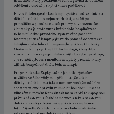
nemocnice, který prezidentku fondu přivítal na dětském
oddělení a osobně jí s kyticí v ruce poděkoval.
Novou fototerapeutickou lampu využívají zdravotníci na
dětském oddělení u nejmenších dětí, u nichž po
propuštění z porodnice zesílí projevy novorozenecké
žloutenky a je proto nutná krátkodobá hospitalizace.
Během ní je dítě pravidelně vystavováno působení
fototerapeutické lampy, jejíž světlo pomáhá odbourávat
bilirubin v jeho těle a tím napomáhá poklesu žloutenky.
Moderní lampa využívá LED technologii, která díky
speciální optice zvyšuje fototerapeutický výkon přístroje,
a je rovněž vybavena monitorem teploty pacienta, který
zjišťuje bezpečnost dítěte během terapie.
Pro prezidentku Kapky naděje je podle jejích slov
návštěva ve Zlíně vždy moc příjemná. „Se zdejším
dětským oddělením a také s novorozeneckým oddělením
spolupracujeme opravdu velmi dlouhou dobu. Účast na
zlínském filmovém festivalu tak mám každý rok spojenou
právě s návštěvou zlínské nemocnice a také s návštěvou
dětského centra v Burešově a pokaždé se na to moc
těším,“ uvedla Vendula Pizingerová během letošního
setkání na zlínském dětském oddělení.