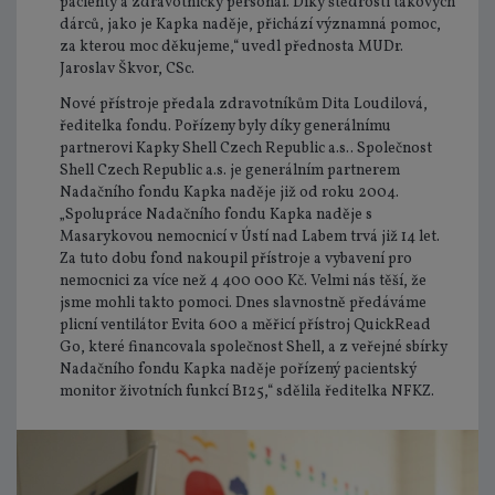
pacienty a zdravotnický personál. Díky štědrosti takových
dárců, jako je Kapka naděje, přichází významná pomoc,
za kterou moc děkujeme,“ uvedl přednosta MUDr.
Jaroslav Škvor, CSc.
Nové přístroje předala zdravotníkům Dita Loudilová,
ředitelka fondu. Pořízeny byly díky generálnímu
partnerovi Kapky Shell Czech Republic a.s.. Společnost
Shell Czech Republic a.s. je generálním partnerem
Nadačního fondu Kapka naděje již od roku 2004.
„Spolupráce Nadačního fondu Kapka naděje s
Masarykovou nemocnicí v Ústí nad Labem trvá již 14 let.
Za tuto dobu fond nakoupil přístroje a vybavení pro
nemocnici za více než 4 400 000 Kč. Velmi nás těší, že
jsme mohli takto pomoci. Dnes slavnostně předáváme
plicní ventilátor Evita 600 a měřicí přístroj QuickRead
Go, které financovala společnost Shell, a z veřejné sbírky
Nadačního fondu Kapka naděje pořízený pacientský
monitor životních funkcí B125,“ sdělila ředitelka NFKZ.