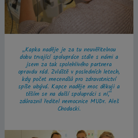
„Kapka naděje je za tu neuvěřitelnou
dobu trvající spolupráce stále s námi a
jsem za tak spolehlivého partnera
opravdu rád. Zvláště v posledních letech,
kdy počet mecenášů pro zdravotnictví
spíše ubývá. Kapce naděje moc děkuji a
těším se na další spolupráci s ní,“
zdůraznil ředitel nemocnice MUDr. Aleš
Chodacki.