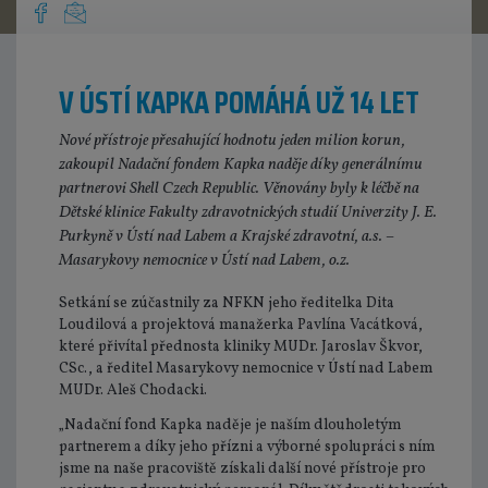
V ÚSTÍ KAPKA POMÁHÁ UŽ 14 LET
Nové přístroje přesahující hodnotu jeden milion korun,
zakoupil Nadační fondem Kapka naděje díky generálnímu
partnerovi Shell Czech Republic. Věnovány byly k léčbě na
Dětské klinice Fakulty zdravotnických studií Univerzity J. E.
Purkyně v Ústí nad Labem a Krajské zdravotní, a.s. –
Masarykovy nemocnice v Ústí nad Labem, o.z.
Setkání se zúčastnily za NFKN jeho ředitelka Dita
Loudilová a projektová manažerka Pavlína Vacátková,
které přivítal přednosta kliniky MUDr. Jaroslav Škvor,
CSc., a ředitel Masarykovy nemocnice v Ústí nad Labem
MUDr. Aleš Chodacki.
„Nadační fond Kapka naděje je naším dlouholetým
partnerem a díky jeho přízni a výborné spolupráci s ním
jsme na naše pracoviště získali další nové přístroje pro