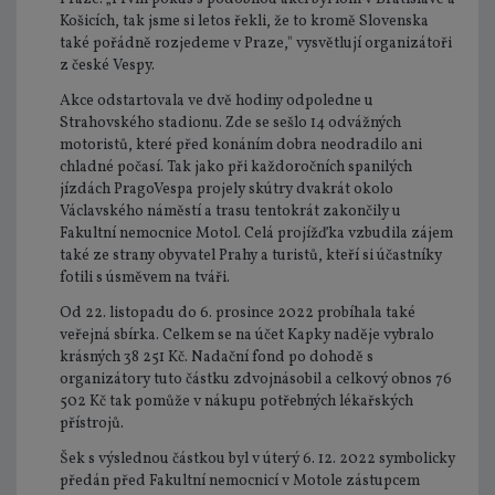
Košicích, tak jsme si letos řekli, že to kromě Slovenska
také pořádně rozjedeme v Praze," vysvětlují organizátoři
z české Vespy.
Akce odstartovala ve dvě hodiny odpoledne u
Strahovského stadionu. Zde se sešlo 14 odvážných
motoristů, které před konáním dobra neodradilo ani
chladné počasí. Tak jako při každoročních spanilých
jízdách PragoVespa projely skútry dvakrát okolo
Václavského náměstí a trasu tentokrát zakončily u
Fakultní nemocnice Motol. Celá projížďka vzbudila zájem
také ze strany obyvatel Prahy a turistů, kteří si účastníky
fotili s úsměvem na tváři.
Od 22. listopadu do 6. prosince 2022 probíhala také
veřejná sbírka. Celkem se na účet Kapky naděje vybralo
krásných 38 251 Kč. Nadační fond po dohodě s
organizátory tuto částku zdvojnásobil a celkový obnos 76
502 Kč tak pomůže v nákupu potřebných lékařských
přístrojů.
Šek s výslednou částkou byl v úterý 6. 12. 2022 symbolicky
předán před Fakultní nemocnicí v Motole zástupcem