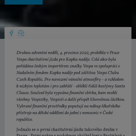
Druhou adventní neděli, 4. prosince 2022, proběhla v Praze
Vespa charitativní jízda pro Kapku naděje. Celá akce byla
pořádána českým importérem značky Vespa ve spolupráci s
Nadačním fondem Kapka naděje pod záštitou Vespa Clubu
Czech Republic. Pro navození vánoční atmosféry - a vzhledem
k nízkým teplotám i pro zahřátí - oblékli řidiči kostýmy Santa
Clause. Součsně byla vypsána finanční sbírka, kam mohli
všechny Vespistky, Vespisti a další přispět libovolnou částkou.
Vybrané finanční prostředky poputují na nákup lékařského
přístroje na dětské oddělení do jedné z nemocnic v České
republice.
Jednalo se o první charitativní jízdu takového druhu v
Praze. „První pokus s podobnou akcí byl loni v Bratislavě a