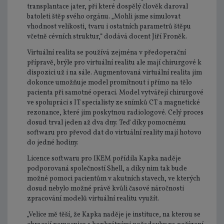
transplantace jater, při které dospělý člověk daroval
batoleti štěp svého orgánu. „Mohli jsme simulovat
vhodnost velikosti, tvaru i ostatních parametrů štěpu
včetně cévních struktur,“ dodává docent Jiří Froněk.
Virtuální realita se používá zejména v předoperační
přípravě, brýle pro virtuální realitu ale mají chirurgové k
dispozici už i na sále. Augmentovaná virtuální realita jim
dokonce umožňuje model promítnout i přímo na tělo
pacienta při samotné operaci. Model vytvářejí chirurgové
ve spolupráci s IT specialisty ze snímků CT a magnetické
rezonance, které jim poskytnou radiologové. Celý proces
dosud trval jeden až dva dny. Teď díky pomocnému
softwaru pro převod dat do virtuální reality mají hotovo
do jedné hodiny.
Licence softwaru pro IKEM pořídila Kapka naděje
podporovaná společností Shell, a díky nim tak bude
možné pomoci pacientům v akutních stavech, ve kterých
dosud nebylo možné právě kvůli časové náročnosti
zpracování modelů virtuální realitu využít.
„Velice mě těší, že Kapka naděje je instituce, na kterou se