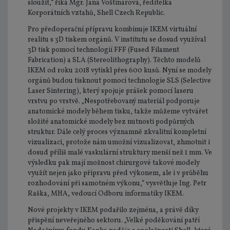
sloužit,“ říká Mgr. Jana Voštinárová, ředitelka
Korporátních vztahů, Shell Czech Republic.
Pro předoperační přípravu kombinuje IKEM virtuální
realitu s 3D tiskem orgánů. V institutu se dosud využíval
3D tisk pomocí technologií FFF (Fused Filament
Fabrication) a SLA (Stereolithography). Těchto modelů
IKEM od roku 2018 vytiskl přes 600 kusů. Nyní se modely
orgánů budou tisknout pomocí technologie SLS (Selective
Laser Sintering), který spojuje prášek pomocí laseru
vrstvu po vrstvě. „Nespotřebovaný materiál podporuje
anatomické modely během tisku, takže můžeme vytvářet
složité anatomické modely bez nutnosti podpůrných
struktur. Dále celý proces významně zkvalitní kompletní
vizualizaci, protože nám umožní vizualizovat, zhmotnit i
dosud příliš malé vaskulární struktury menší než 1 mm. Ve
výsledku pak mají možnost chirurgové takové modely
využít nejen jako přípravu před výkonem, ale i v průběhu
rozhodování při samotném výkonu,“ vysvětluje Ing. Petr
Raška, MHA, vedoucí Odboru informatiky IKEM.
Nové projekty v IKEM podařilo zejména, a právě díky
přispění neveřejného sektoru. „Velké poděkování patří