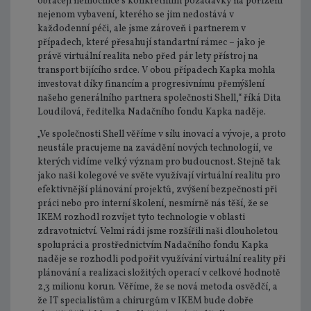
obracejí nemocnice s konkrétními požadavky na pořízení
nejenom vybavení, kterého se jim nedostává v
každodenní péči, ale jsme zároveň i partnerem v
případech, které přesahují standartní rámec – jako je
právě virtuální realita nebo před pár lety přístroj na
transport bijícího srdce. V obou případech Kapka mohla
investovat díky financím a progresivnímu přemýšlení
našeho generálního partnera společnosti Shell,“ říká Dita
Loudilová, ředitelka Nadačního fondu Kapka naděje.
„Ve společnosti Shell věříme v sílu inovací a vývoje, a proto
neustále pracujeme na zavádění nových technologií, ve
kterých vidíme velký význam pro budoucnost. Stejně tak
jako naši kolegové ve světe využívají virtuální realitu pro
efektivnější plánování projektů, zvýšení bezpečnosti při
práci nebo pro interní školení, nesmírně nás těší, že se
IKEM rozhodl rozvíjet tyto technologie v oblasti
zdravotnictví. Velmi rádi jsme rozšířili naši dlouholetou
spolupráci a prostřednictvím Nadačního fondu Kapka
naděje se rozhodli podpořit využívání virtuální reality při
plánování a realizaci složitých operací v celkové hodnotě
2,3 milionu korun. Věříme, že se nová metoda osvědčí, a
že IT specialistům a chirurgům v IKEM bude dobře