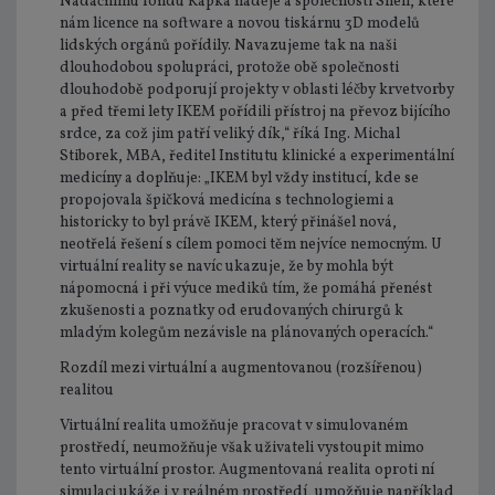
Nadačnímu fondu Kapka naděje a společnosti Shell, které
nám licence na software a novou tiskárnu 3D modelů
lidských orgánů pořídily. Navazujeme tak na naši
dlouhodobou spolupráci, protože obě společnosti
dlouhodobě podporují projekty v oblasti léčby krvetvorby
a před třemi lety IKEM pořídili přístroj na převoz bijícího
srdce, za což jim patří veliký dík,“ říká Ing. Michal
Stiborek, MBA, ředitel Institutu klinické a experimentální
medicíny a doplňuje: „IKEM byl vždy institucí, kde se
propojovala špičková medicína s technologiemi a
historicky to byl právě IKEM, který přinášel nová,
neotřelá řešení s cílem pomoci těm nejvíce nemocným. U
virtuální reality se navíc ukazuje, že by mohla být
nápomocná i při výuce mediků tím, že pomáhá přenést
zkušenosti a poznatky od erudovaných chirurgů k
mladým kolegům nezávisle na plánovaných operacích.“
Rozdíl mezi virtuální a augmentovanou (rozšířenou)
realitou
Virtuální realita umožňuje pracovat v simulovaném
prostředí, neumožňuje však uživateli vystoupit mimo
tento virtuální prostor. Augmentovaná realita oproti ní
simulaci ukáže i v reálném prostředí, umožňuje například