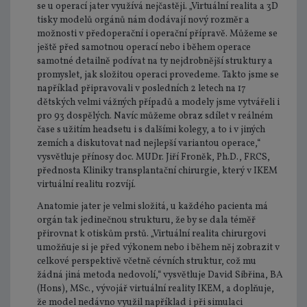
se u operací jater využívá nejčastěji. „Virtuální realita a 3D
tisky modelů orgánů nám dodávají nový rozměr a
možnosti v předoperační i operační přípravě. Můžeme se
ještě před samotnou operací nebo i během operace
samotné detailně podívat na ty nejdrobnější struktury a
promyslet, jak složitou operaci provedeme. Takto jsme se
například připravovali v posledních 2 letech na 17
dětských velmi vážných případů a modely jsme vytvářeli i
pro 93 dospělých. Navíc můžeme obraz sdílet v reálném
čase s užitím headsetu i s dalšími kolegy, a to i v jiných
zemích a diskutovat nad nejlepší variantou operace,“
vysvětluje přínosy doc. MUDr. Jiří Froněk, Ph.D., FRCS,
přednosta Kliniky transplantační chirurgie, který v IKEM
virtuální realitu rozvíjí.
Anatomie jater je velmi složitá, u každého pacienta má
orgán tak jedinečnou strukturu, že by se dala téměř
přirovnat k otiskům prstů. „Virtuální realita chirurgovi
umožňuje si je před výkonem nebo i během něj zobrazit v
celkové perspektivě včetně cévních struktur, což mu
žádná jiná metoda nedovolí,“ vysvětluje David Sibřina, BA
(Hons), MSc., vývojář virtuální reality IKEM, a doplňuje,
že model nedávno využil například i při simulaci