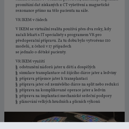
promítání dat získaných z CT vyšetření a magnetické
rezonance přímo na tělo pacienta na sále.
VR IKEM v číslech
V IKEM se virtuální realita používá přes dva roky, kdy
začali lékaři s IT specialisty s programem VR pro
předoperační přípravu. Za tu dobu bylo vytvořeno 110
modelů, z čehož v 17 případech
se jednalo o dětské pacienty.
VR IKEM využití
§ odstranění nádorů jater u dětí a dospělých
§ simulace transplantace od žijícího dárce jater a ledviny
§ příprava příjemce jater k transplantaci
§ příprava jater od zemřelého dárce na split nebo redukci
§ příprava na komplikované operace jater a ledvin
§ příprava na implantaci mechanické srdeční podpory
§ plánování velkých hrudních a plicních výkonů