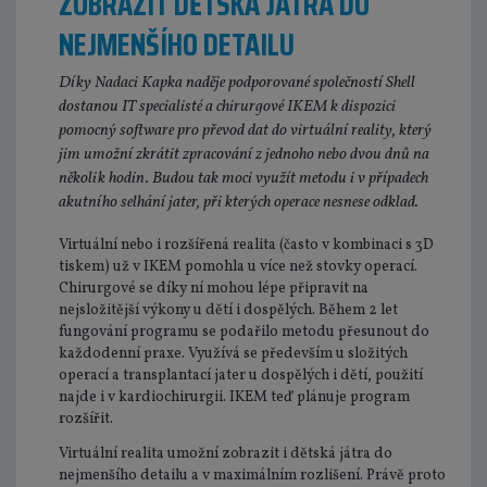
ZOBRAZIT DĚTSKÁ JÁTRA DO
NEJMENŠÍHO DETAILU
Díky Nadaci Kapka naděje podporované společností Shell
dostanou IT specialisté a chirurgové IKEM k dispozici
pomocný software pro převod dat do virtuální reality, který
jim umožní zkrátit zpracování z jednoho nebo dvou dnů na
několik hodin. Budou tak moci využít metodu i v případech
akutního selhání jater, při kterých operace nesnese odklad.
Virtuální nebo i rozšířená realita (často v kombinaci s 3D
tiskem) už v IKEM pomohla u více než stovky operací.
Chirurgové se díky ní mohou lépe připravit na
nejsložitější výkony u dětí i dospělých. Během 2 let
fungování programu se podařilo metodu přesunout do
každodenní praxe. Využívá se především u složitých
operací a transplantací jater u dospělých i dětí, použití
najde i v kardiochirurgii. IKEM teď plánuje program
rozšířit.
Virtuální realita umožní zobrazit i dětská játra do
nejmenšího detailu a v maximálním rozlišení. Právě proto