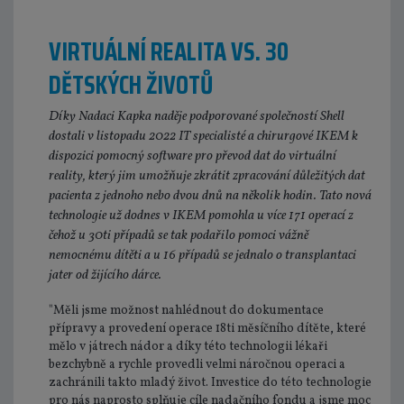
VIRTUÁLNÍ REALITA VS. 30
DĚTSKÝCH ŽIVOTŮ
Díky Nadaci Kapka naděje podporované společností Shell
dostali v listopadu 2022 IT specialisté a chirurgové IKEM k
dispozici pomocný software pro převod dat do virtuální
reality, který jim umožňuje zkrátit zpracování důležitých dat
pacienta z jednoho nebo dvou dnů na několik hodin. Tato nová
technologie už dodnes v IKEM pomohla u více 171 operací z
čehož u 30ti případů se tak podařilo pomoci vážně
nemocnému dítěti a u 16 případů se jednalo o transplantaci
jater od žijícího dárce.
"Měli jsme možnost nahlédnout do dokumentace
přípravy a provedení operace 18ti měsíčního dítěte, které
mělo v játrech nádor a díky této technologii lékaři
bezchybně a rychle provedli velmi náročnou operaci a
zachránili takto mladý život. Investice do této technologie
pro nás naprosto splňuje cíle nadačního fondu a jsme moc