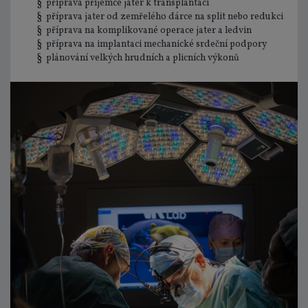
§ příprava příjemce jater k transplantaci
§ příprava jater od zemřelého dárce na split nebo redukci
§ příprava na komplikované operace jater a ledvin
§ příprava na implantaci mechanické srdeční podpory
§ plánování velkých hrudních a plicních výkonů