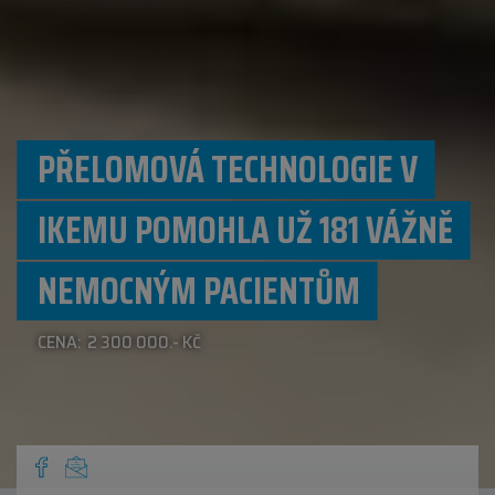
PŘELOMOVÁ TECHNOLOGIE V
IKEMU POMOHLA UŽ 181 VÁŽNĚ
NEMOCNÝM PACIENTŮM
CENA: 2 300 000.- KČ