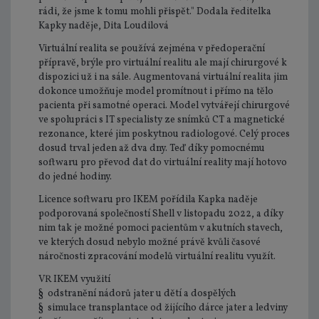
rádi, že jsme k tomu mohli přispět." Dodala ředitelka
Kapky naděje, Dita Loudilová
Virtuální realita se používá zejména v předoperační
přípravě, brýle pro virtuální realitu ale mají chirurgové k
dispozici už i na sále. Augmentovaná virtuální realita jim
dokonce umožňuje model promítnout i přímo na tělo
pacienta při samotné operaci. Model vytvářejí chirurgové
ve spolupráci s IT specialisty ze snímků CT a magnetické
rezonance, které jim poskytnou radiologové. Celý proces
dosud trval jeden až dva dny. Teď díky pomocnému
softwaru pro převod dat do virtuální reality mají hotovo
do jedné hodiny.
Licence softwaru pro IKEM pořídila Kapka naděje
podporovaná společností Shell v listopadu 2022, a díky
nim tak je možné pomoci pacientům v akutních stavech,
ve kterých dosud nebylo možné právě kvůli časové
náročnosti zpracování modelů virtuální realitu využít.
VR IKEM využití
§ odstranění nádorů jater u dětí a dospělých
§ simulace transplantace od žijícího dárce jater a ledviny