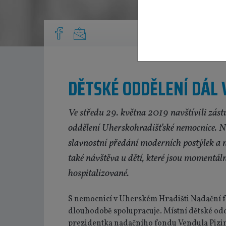
DĚTSKÉ ODDĚLENÍ DÁL
Ve středu 29. května 2019 navštívili zás
oddělení Uherskohradišťské nemocnice. 
slavnostní předání moderních postýlek a 
také návštěva u dětí, které jsou momentál
hospitalizované.
S nemocnicí v Uherském Hradišti Nadační 
dlouhodobě spolupracuje. Místní dětské oddě
prezidentka nadačního fondu Vendula Pizing