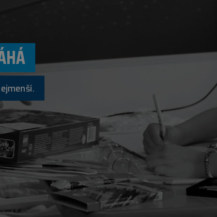
ÁHÁ
nejmenší.