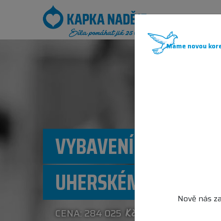
JAK POM
Máme novou kore
VYBAVENÍ PRO NEMOC
UHERSKÉM HRADIŠTI
Nově nás za
CENA: 284 025
Kč