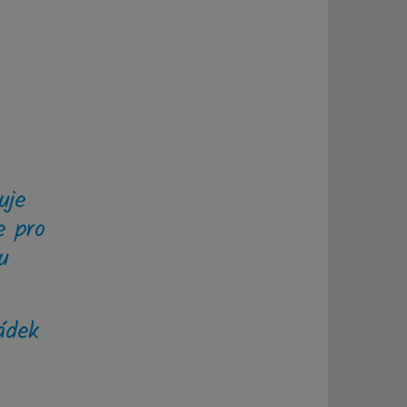
uje
e pro
u
ádek