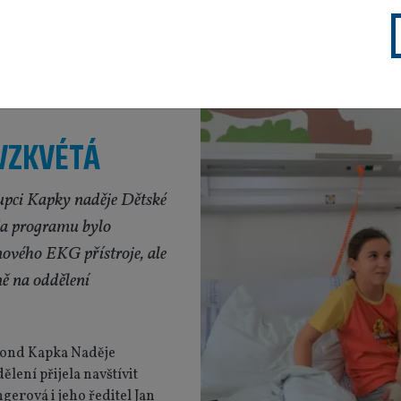
 VZKVÉTÁ
tupci Kapky naděje Dětské
Na programu bylo
nového EKG přístroje, ale
ně na oddělení
fond Kapka Naděje
lení přijela navštívit
erová i jeho ředitel Jan