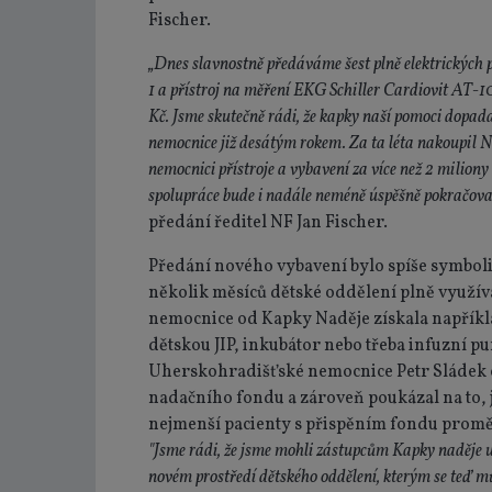
Fischer.
„Dnes slavnostně předáváme šest plně elektrických 
1 a přístroj na měření EKG Schiller Cardiovit AT-1
Kč. Jsme skutečně rádi, že kapky naší pomoci dopad
nemocnice již desátým rokem. Za ta léta nakoupil 
nemocnici přístroje a vybavení za více než 2 miliony 
spolupráce bude i nadále neméně úspěšně pokračova
předání ředitel NF Jan Fischer.
Předání nového vybavení bylo spíše symbolic
několik měsíců dětské oddělení plně využív
nemocnice od Kapky Naděje získala napříkla
dětskou JIP, inkubátor nebo třeba infuzní p
Uherskohradišťské nemocnice Petr Sládek o
nadačního fondu a zároveň poukázal na to, 
nejmenší pacienty s přispěním fondu promě
"Jsme rádi, že jsme mohli zástupcům Kapky naděje u
novém prostředí dětského oddělení, kterým se teď 