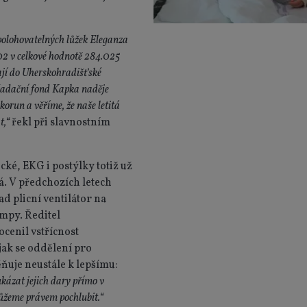
polohovatelných lůžek Eleganza
02 v celkové hodnotě 284.025
ají do Uherskohradišťské
Nadační fond Kapka naděje
korun a věříme, že naše letitá
t,“
řekl při slavnostním
ké, EKG i postýlky totiž už
á. V předchozích letech
d plicní ventilátor na
umpy. Ř
editel
cenil vstřícnost
jak se oddělení pro
ňuje neustále k lepšímu:
kázat jejich dary přímo v
můžeme právem pochlubit.“