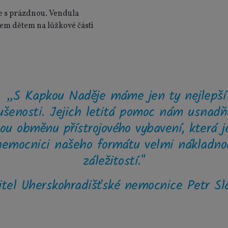
e s prázdnou. Vendula
em dětem na lůžkové části
„S Kapkou Naděje máme jen ty nejlepší
ušenosti. Jejich letitá pomoc nám usnadň
ou obměnu přístrojového vybavení, která j
nemocnici našeho formátu velmi nákladno
záležitostí."
itel Uherskohradišťské nemocnice Petr Sl