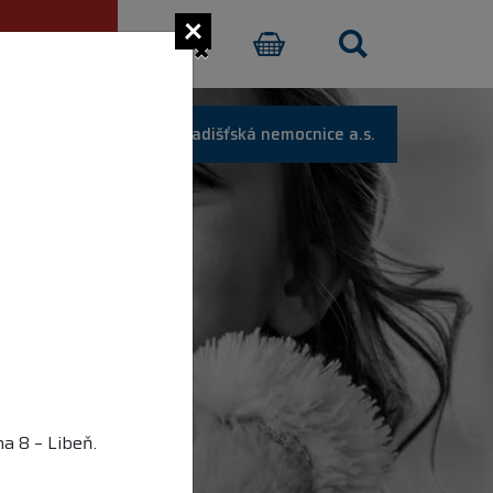
×
CI PŘISPĚT
E-SHOP
Uherskohradišťská nemocnice a.s.
a 8 – Libeň.