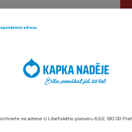
ÁHÁME
PRO DÁRCE
O NÁS
PARTNEŘI
CH
spondenční adresu.
NICI V
stihnete na adrese U Libeňského pivovaru 63/2, 180 00 Prah