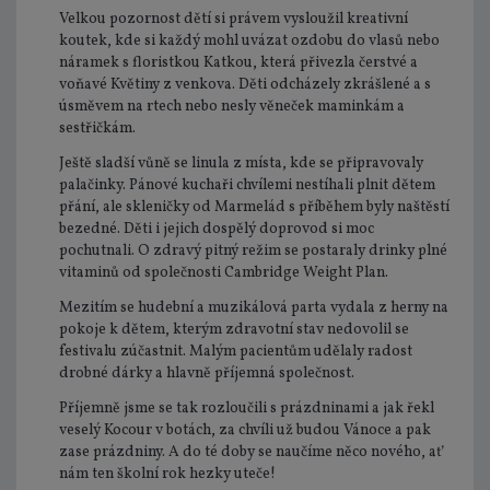
Velkou pozornost dětí si právem vysloužil kreativní
koutek, kde si každý mohl uvázat ozdobu do vlasů nebo
náramek s floristkou Katkou, která přivezla čerstvé a
voňavé Květiny z venkova. Děti odcházely zkrášlené a s
úsměvem na rtech nebo nesly věneček maminkám a
sestřičkám.
Ještě sladší vůně se linula z místa, kde se připravovaly
palačinky. Pánové kuchaři chvílemi nestíhali plnit dětem
přání, ale skleničky od Marmelád s příběhem byly naštěstí
bezedné. Děti i jejich dospělý doprovod si moc
pochutnali. O zdravý pitný režim se postaraly drinky plné
vitaminů od společnosti Cambridge Weight Plan.
Mezitím se hudební a muzikálová parta vydala z herny na
pokoje k dětem, kterým zdravotní stav nedovolil se
festivalu zúčastnit. Malým pacientům udělaly radost
drobné dárky a hlavně příjemná společnost.
Příjemně jsme se tak rozloučili s prázdninami a jak řekl
veselý Kocour v botách, za chvíli už budou Vánoce a pak
zase prázdniny. A do té doby se naučíme něco nového, ať
nám ten školní rok hezky uteče!