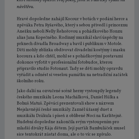
které nemohly opustit svůj pokoj, jsme se s dárečky vydali na
návštěvu.
Hravé dopoledne zahájil Kocour v botách v podání herce a
zpěváka Petra Ryšavého, který s sebou přivedl i princeznu
Anežku neboli Nelly Řehořovou a pohádkového Honzu
alias Jana Kopečného. Rodinný muzikál slaví úspěchy na
prknech divadla Broadway a bavil i publikum v Motole.
Děti mohly zblízka obdivovat divadelní kostýmy i masku
kocoura a kdo chtěl, mohl se s pohádkovými postavami
dokonce vyfotit v profesionální fotobudce, kterou
připravilo studio Fotonaut. Tady se děti mohly opravdu
vyřádit a odnést si veselou památku na netradiční začátek
školního roku.
Jako další na ozvučené scéně herny vystoupily legendy
českého muzikálu Leona Machálková, Daniel Hůlka a
Bohuš Matuš. Zpěváci prezentovali show s názvem
Nejslavnější české muzikály. Zazněl úžasný duet z
muzikálu Drákula i píseň z oblíbené Noci na Karlštejně.
Hudební dopoledne zakončila svým vystoupením pro
mladší diváky Kája dětem. Její parťák Bambuláček musel
sice tentokrát zůstat doma, ale o to víc se zpívalo.