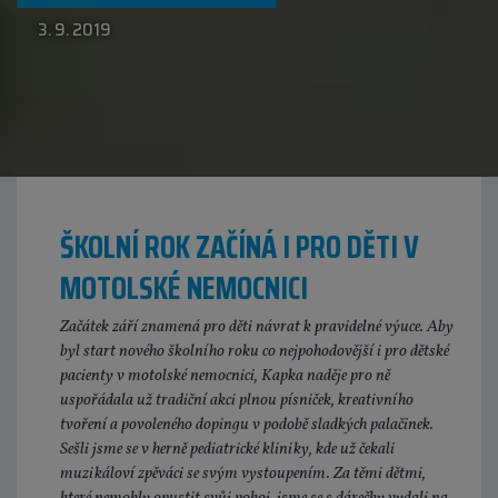
3. 9. 2019
ŠKOLNÍ ROK ZAČÍNÁ I PRO DĚTI V
MOTOLSKÉ NEMOCNICI
Začátek září znamená pro děti návrat k pravidelné výuce. Aby
byl start nového školního roku co nejpohodovější i pro dětské
pacienty v motolské nemocnici, Kapka naděje pro ně
uspořádala už tradiční akci plnou písniček, kreativního
tvoření a povoleného dopingu v podobě sladkých palačinek.
Sešli jsme se v herně pediatrické kliniky, kde už čekali
muzikáloví zpěváci se svým vystoupením. Za těmi dětmi,