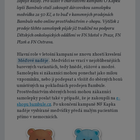
zapojit každý. Pro účast v charitativní kampani O Kapku
lepší Bambule stačí zakoupit dárcovskou samolepku
medvídka za 50 Kč, a to buď v kamenných prodejnách
Bambule nebo online prostřednictvím e-shopu. Výtěžek z
prodeje těchto samolepek půjde již tradičně na podporu
Dětských onkologických oddělení ve FN Motol v Praze, FN
Plzeň a FN Ostrava.
Hlavní role v letošní kampani se znovu zhostí kreslení
Méďové naděje
. Medvídci se vrací v nejoblíbenějších
barevných variantách, tedy hnědé, růžové a modré.
Samolepku si zákazníci mohou ponechat jako milou
vzpomínku, nebo ji podepsat a vložit do sběrných boxů
umístěných na pokladnách prodejen Bambule.
Prostřednictvím sběrných boxů mohou zákazníci
samolepky poslat také v případě, že je zakoupili na
e-
shopu bambule.cz
. Po ukončení kampaně NF Kapka
naděje vysbírané medvídky předá malým pacientům
přímo v nemocnicích.