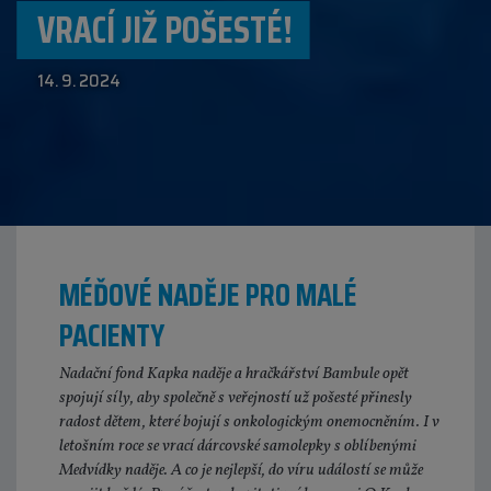
VRACÍ JIŽ POŠESTÉ!
14. 9. 2024
MÉĎOVÉ NADĚJE PRO MALÉ
PACIENTY
Nadační fond Kapka naděje a hračkářství Bambule opět
spojují síly, aby společně s veřejností už pošesté přinesly
radost dětem, které bojují s onkologickým onemocněním. I v
letošním roce se vrací dárcovské samolepky s oblíbenými
Medvídky naděje. A co je nejlepší, do víru událostí se může