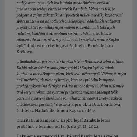
naděje se za uplynulých šest let stala neoddělitelnou součástí
předvánoční sezóny v hračkářstvích Bambule. Velmi nás těší, že
podpora a zájem zákazníků ani po letech neklesl a že díky každoroční
sbírce můžeme na jednotlivých onkologických odděleních realizovat
projekty, které pomáhají nejen malým pacientům, ale také jejich
rodičům, lékařům a zdravotním sestrám. Věříme, že i letos se
zákazníci do kampaně zapojí a budou tak společně s námi o Kapku
lepší
,“ dodává marketingová ředitelka Bambule Jana
Krčková.
„
Dlouhodobého partnerství s hračkářstvím Bambule si velmi vážíme.
Každý rok společně posunujeme projekt O Kapku lepší Bambule
kupředu a moc děkujeme všem, kteří se do něho zapojí. Věříme, že nejen
naši medvídci, ale všechny hračky, které se v průběhu kampaně
prodají, vykouzlí na dětských tvářích mnoho úsměvů. Nám už úsměv
trvá šestým rokem, za vybrané peníze totiž můžeme zakoupit tolik
potřebné vybavení, které bude pomáhat zachraňovat životy dětských
onkologických pacientů,
“ dodává k projektu Dita Loudilová,
ředitelka Nadačního fondu Kapka naděje.
Charitativní kampaň O Kapku lepší Bambule letos
proběhne v termínu od 14. 9. do 31. 12. 2024.
Děkujeme partnerovi Hračkářství Bambule za skvělou