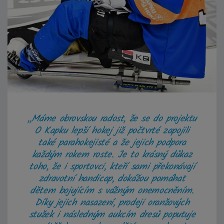
„Máme obrovskou radost, že se do projektu
O Kapku lepší hokej již počtvrté zapojili
také parahokejisté a že jejich podpora
každým rokem roste. Je to krásný důkaz
toho, že i sportovci, kteří sami překonávají
zdravotní handicap, dokážou pomáhat
dětem bojujícím s vážným onemocněním.
Díky jejich nasazení, prodeji oranžových
stužek i následným aukcím dresů poputuje