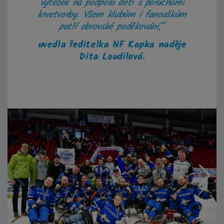
výtěžek na podporu dětí s poruchami
krvetvorby. Všem klubům i fanouškům
patří obrovské poděkování,“
uvedla ředitelka NF Kapka naděje
Dita Loudilová.