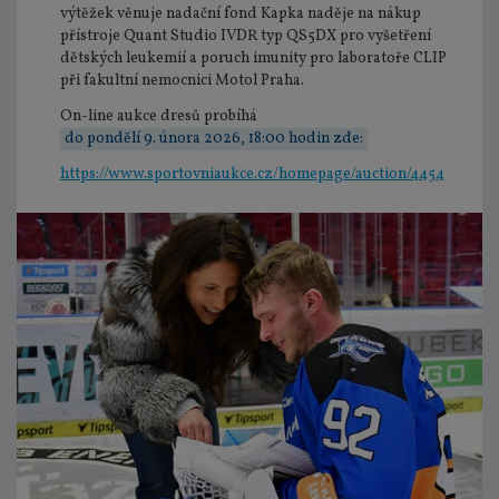
výtěžek věnuje nadační fond Kapka naděje na nákup
přístroje Quant Studio IVDR typ QS5DX pro vyšetření
dětských leukemií a poruch imunity pro laboratoře CLIP
při fakultní nemocnici Motol Praha.
On-line aukce dresů probíhá
do pondělí 9. února 2026, 18:00 hodin zde:
https://www.sportovniaukce.cz/homepage/auction/4454