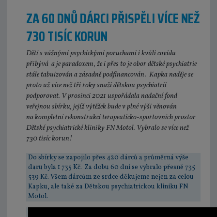
ZA 60 DNŮ DÁRCI PŘISPĚLI VÍCE NEŽ
730 TISÍC KORUN
Dětí s vážnými psychickými poruchami i kvůli covidu
přibývá a je paradoxem, že i přes to je obor
dětské psychiatrie
stále tabuizován a zásadně podfinancován. Kapka naděje se
proto už více než tři roky snaží dětskou psychiatrii
podporovat. V prosinci 2021 uspořádala nadační fond
veřejnou sbírku, jejíž výtěžek bude v plné výši věnován
na kompletní rekonstrukci terapeuticko-sportovních prostor
Dětské psychiatrické kliniky FN Motol. Vybralo se více než
730 tisíc korun!
Do sbírky se zapojilo přes 420 dárců a průměrná výše
daru byla 1 735 Kč. Za dobu 60 dní se vybralo přesně 735
539 Kč. Všem dárcům ze srdce děkujeme nejen za celou
Kapku, ale také za Dětskou psychiatrickou kliniku FN
Motol.