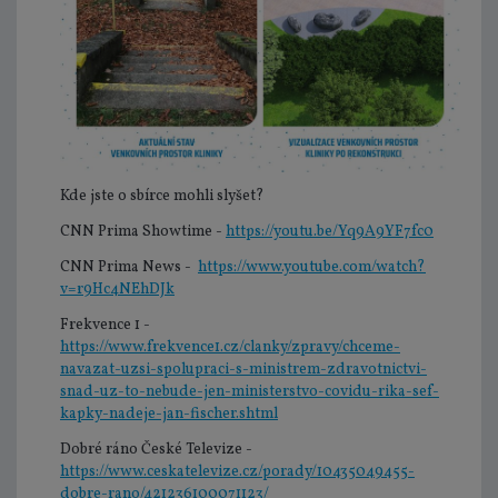
Kde jste o sbírce mohli slyšet?
CNN Prima Showtime -
https://youtu.be/Yq9A9YF7fc0
CNN Prima News -
https://www.youtube.com/watch?
v=r9Hc4NEhDJk
Frekvence 1 -
https://www.frekvence1.cz/clanky/zpravy/chceme-
navazat-uzsi-spolupraci-s-ministrem-zdravotnictvi-
snad-uz-to-nebude-jen-ministerstvo-covidu-rika-sef-
kapky-nadeje-jan-fischer.shtml
Dobré ráno České Televize -
https://www.ceskatelevize.cz/porady/10435049455-
dobre-rano/421236100071123/