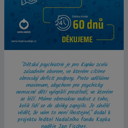
"Dětská psychiatrie je pro Kapku zcela
zásadním oborem, ve kterém cítíme
obrovský deficit podpory. Proto uděláme
maximum, abychom pro psychicky
nemocné děti vylepšili prostředí, ve kterém
se léčí. Máme obrovskou radost z toho,
kolik lidí se do sbírky zapojilo. Je skvělé
vědět, že vám to není lhostejné,"
dodal k
projektu ředitel Nadačního fondu Kapka
naděje Jan Fischer.