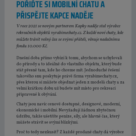
POŘIĎTE SI MOBILNÍ CHATU A
PŘISPĚJTE KAPCE NADĚJE
V roce 2021 se novým partnerem Kapky naděje stal výrobce
rekreačních objektů vyrabimechaty.cz. Z každé nové chaty, kde
můžete trávit volný čas se svými přáteli, věnuje nadačnímu
fondu 10.000 Kč.
Dnešní doba přímo vybízí k tomu, abychom se uchylovali
do přírody a to ideálně do vlastního objektu, který bude
stát přesně tam, kde ho chceme mít. Jednoduché řešení
takového snu poskytuje právě firma vyrabimechaty.cz,
přes kterou si můžete objednat jeden z modelů chaty a za
velmi krátkou dobu už budete mít místo pro rekreaci
připravené k obývání.
Chaty jsou navíc cenově dostupné, designové, moderní,
ekonomické i mobilní. Nevyžadují žádnou zbytečnou
údržbu, takže ušetříte peníze, síly, ale hlavně čas, který
můžete strávit se svými blízkými.
Proč to tedy nezkusit? Z každé prodané chaty dá výrobce