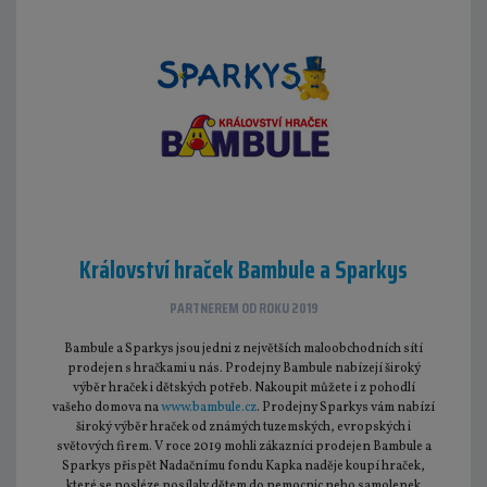
Království hraček Bambule a Sparkys
PARTNEREM OD ROKU 2019
Bambule a Sparkys jsou jedni z největších maloobchodních sítí
prodejen s hračkami u nás. Prodejny Bambule nabízejí široký
výběr hraček i dětských potřeb. Nakoupit můžete i z pohodlí
vašeho domova na
www.bambule.cz
. Prodejny Sparkys vám nabízí
široký výběr hraček od známých tuzemských, evropských i
světových firem. V roce 2019 mohli zákazníci prodejen Bambule a
Sparkys přispět Nadačnímu fondu Kapka naděje koupí hraček,
které se posléze posílaly dětem do nemocnic nebo samolepek