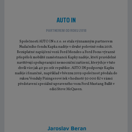
AUTO IN
PARTNEREM OD ROKU 2018
Společnosti AUTO IN s.r.o. se stala významným partnerem
Nadačního fondu Kapka naděje v druhé polovině roku 2018.
Bezúplatné zapůjčení vozů Ford Mondeo a Ford Focus výrazně
přispělo k mobilitě zaměstnanců Kapky naděje, kteří pravidelně
navštěvují spolupracující nemocniční zařízení, kterých je v tuto
chvíli více jak 40 po celé republice. AUTO IN podporuje Kapku
naděje i finančně, například v březnu 2019 společnost předala do
rukou Venduly Pizingerové šek v hodnotě 50 000 Kč v rámci
představení speciálně upraveného vozu Ford Mustang Bullit v
edici Steve McQueen.