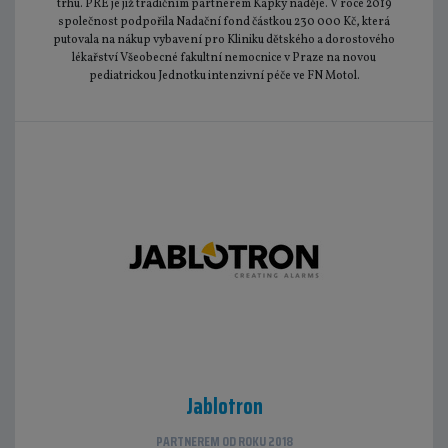
trhu. PRE je již tradičním partnerem Kapky naděje. V roce 2019
společnost podpořila Nadační fond částkou 230 000 Kč, která
putovala na nákup vybavení pro Kliniku dětského a dorostového
lékařství Všeobecné fakultní nemocnice v Praze na novou
pediatrickou Jednotku intenzivní péče ve FN Motol.
Jablotron
PARTNEREM OD ROKU 2018