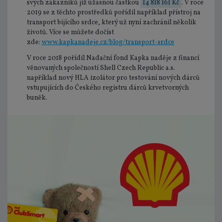
svých zákazníků již úžasnou částkou
14 818 161 Kč
. V roce
2019 se z těchto prostředků pořídil například přístroj na
transport bijícího srdce, který už nyní zachránil několik
životů. Více se můžete dočíst
zde:
www.kapkanadeje.cz/blog/transport-srdce
V roce 2018 pořídil Nadační fond Kapka naděje z financí
věnovaných společností Shell Czech Republic a.s.
například nový HLA izolátor pro testování nových dárců
vstupujících do Českého registru dárců krvetvorných
buněk.