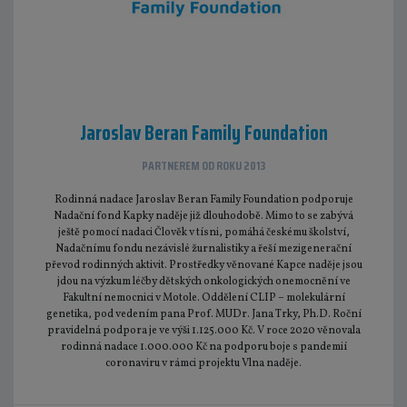
Jaroslav Beran Family Foundation
PARTNEREM OD ROKU 2013
Rodinná nadace Jaroslav Beran Family Foundation podporuje
Nadační fond Kapky naděje již dlouhodobě. Mimo to se zabývá
ještě pomocí nadaci Člověk v tísni, pomáhá českému školství,
Nadačnímu fondu nezávislé žurnalistiky a řeší mezigenerační
převod rodinných aktivit. Prostředky věnované Kapce naděje jsou
jdou na výzkum léčby dětských onkologických onemocnění ve
Fakultní nemocnici v Motole. Oddělení CLIP – molekulární
genetika, pod vedením pana Prof. MUDr. Jana Trky, Ph.D. Roční
pravidelná podpora je ve výši 1.125.000 Kč. V roce 2020 věnovala
rodinná nadace 1.000.000 Kč na podporu boje s pandemií
coronaviru v rámci projektu Vlna naděje.