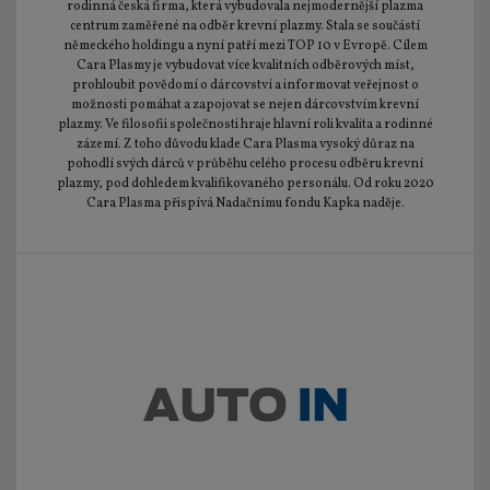
rodinná česká firma, která vybudovala nejmodernější plazma
centrum zaměřené na odběr krevní plazmy. Stala se součástí
německého holdingu a nyní patří mezi TOP 10 v Evropě. Cílem
Cara Plasmy je vybudovat více kvalitních odběrových míst,
prohloubit povědomí o dárcovství a informovat veřejnost o
možnosti pomáhat a zapojovat se nejen dárcovstvím krevní
plazmy. Ve filosofii společnosti hraje hlavní roli kvalita a rodinné
zázemí. Z toho důvodu klade Cara Plasma vysoký důraz na
pohodlí svých dárců v průběhu celého procesu odběru krevní
plazmy, pod dohledem kvalifikovaného personálu. Od roku 2020
Cara Plasma přispívá Nadačnímu fondu Kapka naděje.