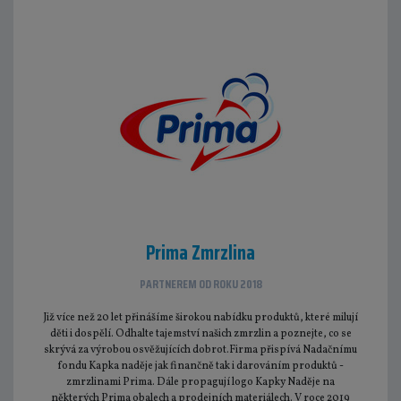
Prima Zmrzlina
PARTNEREM OD ROKU 2018
Již více než 20 let přinášíme širokou nabídku produktů, které milují
děti i dospělí. Odhalte tajemství našich zmrzlin a poznejte, co se
skrývá za výrobou osvěžujících dobrot.Firma přispívá Nadačnímu
fondu Kapka naděje jak finančně tak i darováním produktů -
zmrzlinami Prima. Dále propagují logo Kapky Naděje na
některých Prima obalech a prodejních materiálech. V roce 2019