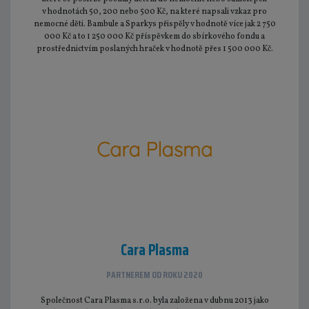
v hodnotách 50, 200 nebo 500 Kč, na které napsali vzkaz pro
nemocné děti. Bambule a Sparkys přispěly v hodnotě více jak 2 750
000 Kč a to 1 250 000 Kč příspěvkem do sbírkového fondu a
prostřednictvím poslaných hraček v hodnotě přes 1 500 000 Kč.
Cara Plasma
PARTNEREM OD ROKU 2020
Společnost Cara Plasma s.r.o. byla založena v dubnu 2013 jako