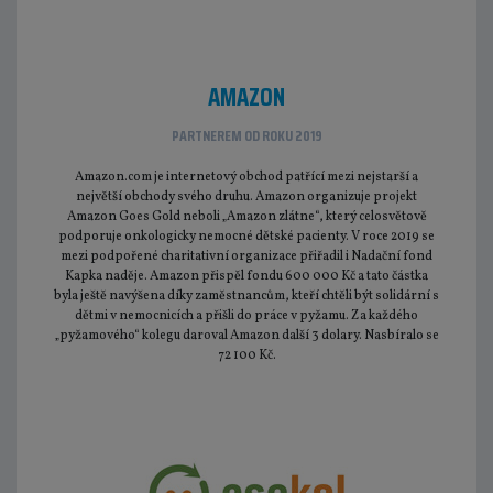
AMAZON
PARTNEREM OD ROKU 2019
Amazon.com je internetový obchod patřící mezi nejstarší a
největší obchody svého druhu. Amazon organizuje projekt
Amazon Goes Gold neboli „Amazon zlátne“, který celosvětově
podporuje onkologicky nemocné dětské pacienty. V roce 2019 se
mezi podpořené charitativní organizace přiřadil i Nadační fond
Kapka naděje. Amazon přispěl fondu 600 000 Kč a tato částka
byla ještě navýšena díky zaměstnancům, kteří chtěli být solidární s
dětmi v nemocnicích a přišli do práce v pyžamu. Za každého
„pyžamového“ kolegu daroval Amazon další 3 dolary. Nasbíralo se
72 100 Kč.