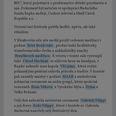
NIC“, který pojednává o problematice dětské psychiatrie u
nás. Dokument byl natočen ve spolupráci Nadačního
fondu Kapka naděje, Českou televizí a Shell Czech
Republic a.s.
Večerní část festivalu patřila hudbě, zpěvu, ale také
rituálům.
V Klenbovém sále jste mohli prožít vedenou meditaci v
podání
Ester Kozlovské
, přední české facilitátorky
transformačního dechu a zakladatelky značky
Breathwork meditace
. K večeru v tomto sále vystoupil
také
Ctirad Macháně
se sólovou hrou na handpan, v
Rajské zahradě zase kapela
Vlčí jáma
, která svými
pohanskými písněmi oslavila přírodu a tradice. V kostele
pak zazněly mantry v podání
MAAR
a následovala
jedinečná ceremonie na sedm gongů, které společně
rozezněli
Hana Vítková
z Vysokého Mýta a
Dylan
z
Velké Británie.
Celý den zakončila závěrečná ceremonie
Gabriely Filippi
a její dcery
Sofie Filippy
, které v kostele sv. Gabriela
duchovně uzavřely celý festivalový den.