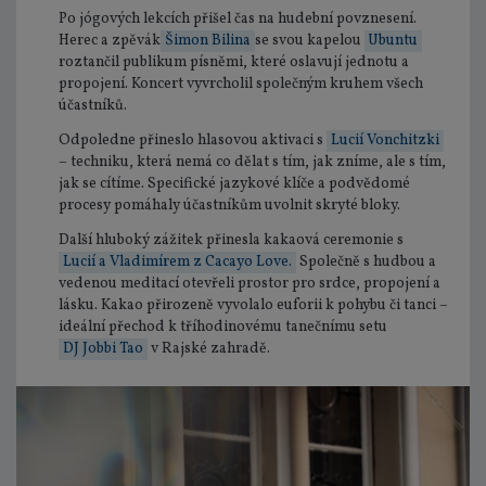
Po jógových lekcích přišel čas na hudební povznesení.
Herec a zpěvák
Šimon Bilina
se svou kapelou
Ubuntu
roztančil publikum písněmi, které oslavují jednotu a
propojení. Koncert vyvrcholil společným kruhem všech
účastníků.
Odpoledne přineslo hlasovou aktivaci s
Lucií Vonchitzki
– techniku, která nemá co dělat s tím, jak zníme, ale s tím,
jak se cítíme. Specifické jazykové klíče a podvědomé
procesy pomáhaly účastníkům uvolnit skryté bloky.
Další hluboký zážitek přinesla kakaová ceremonie s
Lucií a Vladimírem z Cacayo Love.
Společně s hudbou a
vedenou meditací otevřeli prostor pro srdce, propojení a
lásku. Kakao přirozeně vyvolalo euforii k pohybu či tanci –
ideální přechod k tříhodinovému tanečnímu setu
DJ Jobbi Tao
v Rajské zahradě.