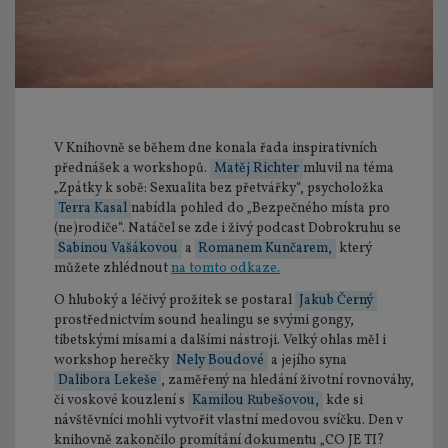
V Knihovně se během dne konala řada inspirativních
přednášek a workshopů.
Matěj Richter
mluvil na téma
„Zpátky k sobě: Sexualita bez přetvářky“, psycholožka
Terra Kasal
nabídla pohled do „Bezpečného místa pro
(ne)rodiče“. Natáčel se zde i živý podcast Dobrokruhu se
Sabinou Vašákovou
a
Romanem Kunčarem,
který
můžete zhlédnout
na tomto odkaze.
O hluboký a léčivý prožitek se postaral
Jakub Černý
prostřednictvím sound healingu se svými gongy,
tibetskými mísami a dalšími nástroji. Velký ohlas měl i
workshop herečky
Nely Boudové
a jejího syna
Dalibora Lekeše
, zaměřený na hledání životní rovnováhy,
či voskové kouzlení s
Kamilou Rubešovou,
kde si
návštěvníci mohli vytvořit vlastní medovou svíčku. Den v
knihovně zakončilo promítání dokumentu „CO JE TI?