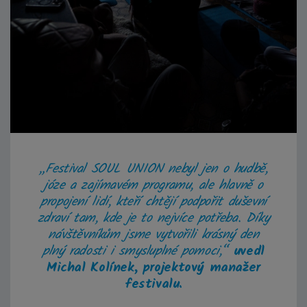
„Festival SOUL UNION nebyl jen o hudbě,
józe a zajímavém programu, ale hlavně o
propojení lidí, kteří chtějí podpořit duševní
zdraví tam, kde je to nejvíce potřeba. Díky
návštěvníkům jsme vytvořili krásný den
plný radosti i smysluplné pomoci,“
uvedl
Michal Kolínek, projektový manažer
festivalu.