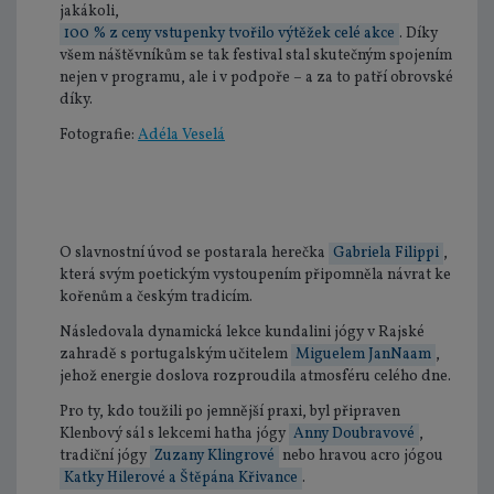
jakákoli,
100 % z ceny vstupenky tvořilo výtěžek celé akce
. Díky
všem náštěvníkům se tak festival stal skutečným spojením
nejen v programu, ale i v podpoře – a za to patří obrovské
díky.
Fotografie:
Adéla Veselá
O slavnostní úvod se postarala herečka
Gabriela Filippi
,
která svým poetickým vystoupením připomněla návrat ke
kořenům a českým tradicím.
Následovala dynamická lekce kundalini jógy v Rajské
zahradě s portugalským učitelem
Miguelem JanNaam
,
jehož energie doslova rozproudila atmosféru celého dne.
Pro ty, kdo toužili po jemnější praxi, byl připraven
Klenbový sál s lekcemi hatha jógy
Anny Doubravové
,
tradiční jógy
Zuzany Klingrové
nebo hravou acro jógou
Katky Hilerové a Štěpána Křivance
.