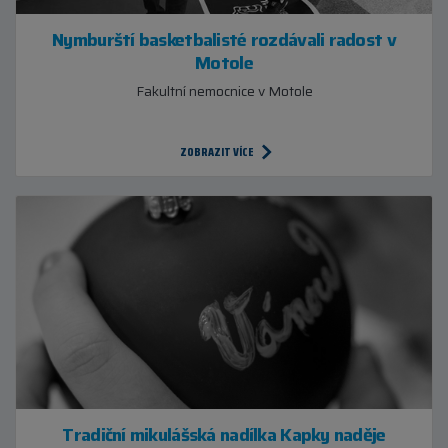
Nymburští basketbalisté rozdávali radost v
Motole
Fakultní nemocnice v Motole
ZOBRAZIT VÍCE
Tradiční mikulášská nadílka Kapky naděje