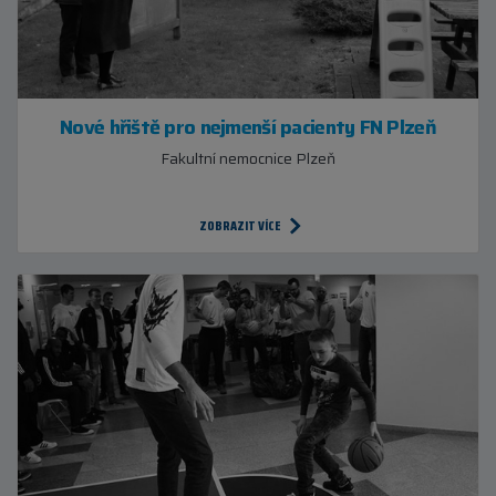
Nové hřiště pro nejmenší pacienty FN Plzeň
Fakultní nemocnice Plzeň
ZOBRAZIT VÍCE