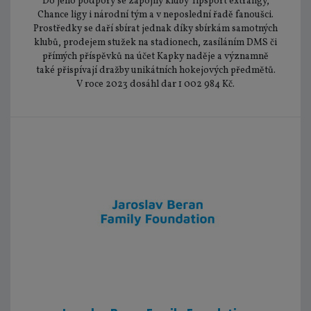
Do jeho podpory se zapojily kluby Tipsport extraligy,
Chance ligy i národní tým a v neposlední řadě fanoušci.
Prostředky se daří sbírat jednak díky sbírkám samotných
klubů, prodejem stužek na stadionech, zasíláním DMS či
přímých příspěvků na účet Kapky naděje a významně
také přispívají dražby unikátních hokejových předmětů.
V roce 2023 dosáhl dar 1 002 984 Kč.