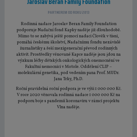
Jaroslav Beran Family Foundation
PARTNEREM OD ROKU 2013
Rodinná nadace Jaroslav Beran Family Foundation
podporuje Nadační fond Kapky naděje již dlouhodobě.
Mimo to se zabývá ještě pomocí nadaci Člověk v tísni,
pomáhá českému školství, Nadačnímu fondu nezávislé
žurnalistiky a řeší mezigenerační převod rodinných
aktivit. Prostředky věnované Kapce naděje jsou jdou na
výzkum léčby dětských onkologických onemocnění ve
Fakultní nemocnici v Motole. Oddělení CLIP –
molekulární genetika, pod vedením pana Prof. MUDr.
Jana Trky, Ph.D.
Roční pravidelná roční podpora je ve výši 1 000 000 Kč.
V roce 2020 věnovala rodinná nadace 1 000 000 Kč na
podporu boje s pandemií koronaviru v rámci projektu
Vlna naděje.