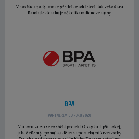
V součtu s podporou v předchozích letech tak výše daru
Bambule dosahuje několikamilionové sumy.
BPA
PARTNEREM OD ROKU 2020
V únoru 2020 se rozběhl projekt O kapku lepší hokej,
jehož cílem je pomáhat dětem s poruchami krvetvorby.