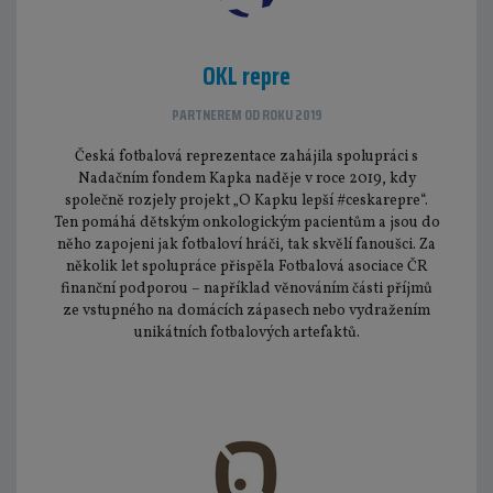
OKL repre
PARTNEREM OD ROKU 2019
Česká fotbalová reprezentace zahájila spolupráci s
Nadačním fondem Kapka naděje v roce 2019, kdy
společně rozjely projekt „O Kapku lepší #ceskarepre“.
Ten pomáhá dětským onkologickým pacientům a jsou do
něho zapojeni jak fotbaloví hráči, tak skvělí fanoušci. Za
několik let spolupráce přispěla Fotbalová asociace ČR
finanční podporou – například věnováním části příjmů
ze vstupného na domácích zápasech nebo vydražením
unikátních fotbalových artefaktů.