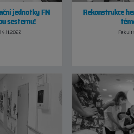
tační jednotky FN
Rekonstrukce her
ou sesternu!
témě
14.11.2022
Fakultn