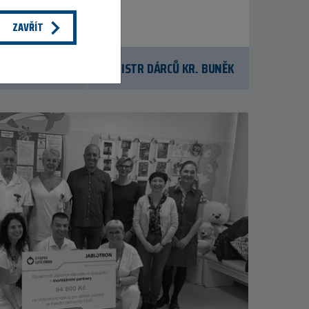
riích:
ZAVŘÍT
ECKÝCH AKTIVIT
REGISTR DÁRCŮ KR. BUNĚK