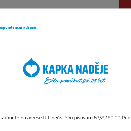
ÁHÁME
PRO DÁRCE
O NÁS
PARTNEŘI
CH
spondenční adresu.
DĚJE
stihnete na adrese U Libeňského pivovaru 63/2, 180 00 Prah