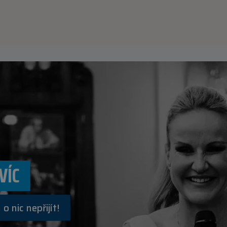
VÍC
o nic nepřijít!