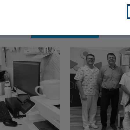
 naděje se věnuje podpoře projektů v pěti základních katego
CHIATRIE
PSYCHOSOCIÁLNÍ PÉČE
PODPORA VĚD