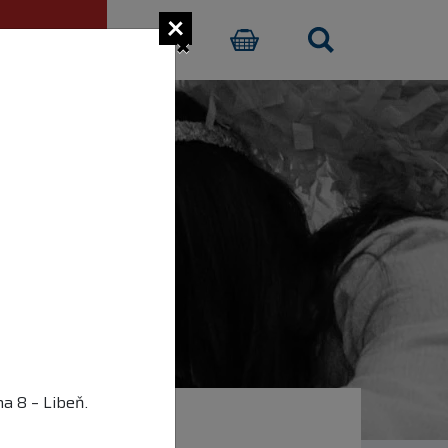
×
CI PŘISPĚT
E-SHOP
a 8 – Libeň.