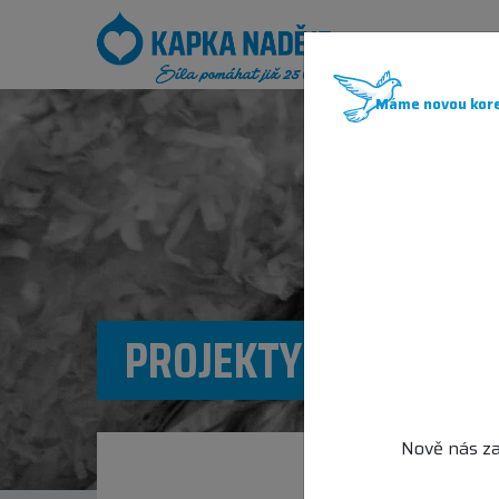
JAK POM
Máme novou kore
PROJEKTY KAPKY NA
Nově nás za