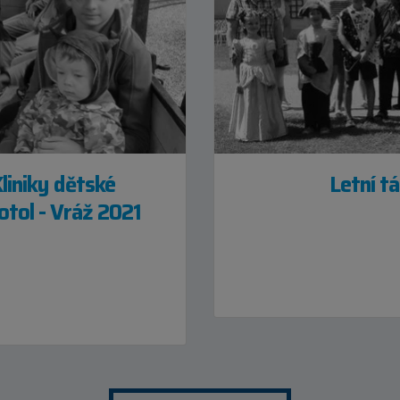
liniky dětské
Letní t
tol - Vráž 2021