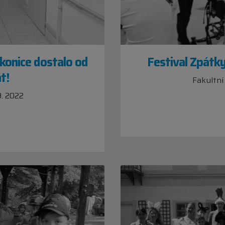
konice dostalo od
Festival Zpátky
t!
Fakultní
9. 2022