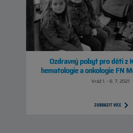
Ozdravný pobyt pro děti z K
hematologie a onkologie FN Mo
Vráž 1. - 6. 7. 2021
ZOBRAZIT VÍCE