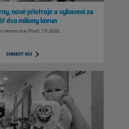
ny, nové přístroje a vybavení za
ř dva miliony korun
í nemocnice Plzeň, 1.11.2022
ZOBRAZIT VÍCE